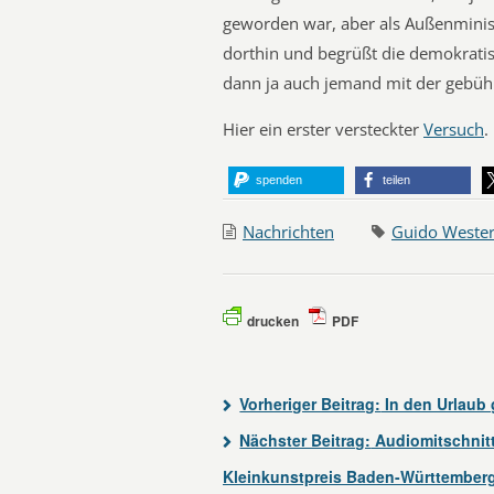
geworden war, aber als Außenminist
dorthin und begrüßt die demokratis
dann ja auch jemand mit der gebü
Hier ein erster versteckter
Versuch
.
spenden
teilen
Nachrichten
Guido Wester
drucken
PDF
Vorheriger Beitrag:
In den Urlaub 
Nächster Beitrag:
Audiomitschnitt
Kleinkunstpreis Baden-Württember