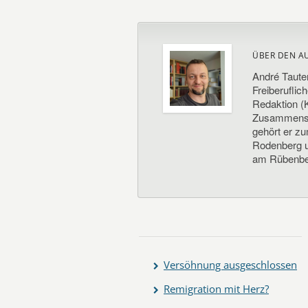
ÜBER DEN A
André Taute
Freiberuflic
Redaktion (K
Zusammenste
gehört er z
Rodenberg un
am Rübenbe
Versöhnung ausgeschlossen
Remigration mit Herz?