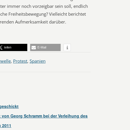
er immer noch vorzeigbar sein soll, endlich
che Freiheitsbewegung? Vielleicht berichtet
hrenden Aufmerksamkeit darüber.
teilen
E-Mail
welle
,
Protest
,
Spanien
geschickt
 von Georg Schramm bei der Verleihung des
g 2011