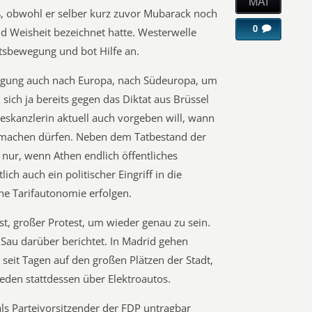
MAI
ß, obwohl er selber kurz zuvor Mubarack noch
0
 Weisheit bezeichnet hatte. Westerwelle
tsbewegung und bot Hilfe an.
gung auch nach Europa, nach Südeuropa, um
sich ja bereits gegen das Diktat aus Brüssel
eskanzlerin aktuell auch vorgeben will, wann
 machen dürfen. Neben dem Tatbestand der
 nur, wenn Athen endlich öffentliches
lich auch ein politischer Eingriff in die
ne Tarifautonomie erfolgen.
est, großer Protest, um wieder genau zu sein.
e Sau darüber berichtet. In Madrid gehen
seit Tagen auf den großen Plätzen der Stadt,
den stattdessen über Elektroautos.
ls Parteivorsitzender der FDP untragbar