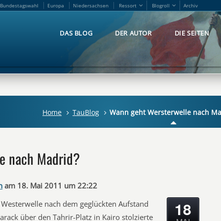
Bundestagswahl
Europa
Niedersachsen
Ressort
Blogroll
Archiv
Bundestagswahl
Europa
Niedersachsen
Ressort
Blogroll
Archiv
DAS BLOG
DER AUTOR
DIE SEITEN
DAS BLOG
DER AUTOR
DIE SEITEN
Home
TauBlog
Wann geht Wersterwelle nach Ma
e nach Madrid?
n
am 18. Mai 2011 um 22:22
18
als Westerwelle nach dem geglückten Aufstand
ack über den Tahrir-Platz in Kairo stolzierte