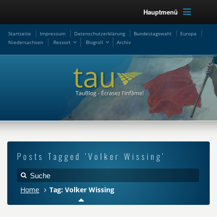
Hauptmenü
Startseite
Impressum
Datenschutzerklärung
Bundestagswahl
Europa
Niedersachsen
Ressort
Blogroll
Archiv
Posts Tagged 'Volker Wissing'
Home
Tag: Volker Wissing