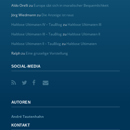
Aldo Orelli
zu
Europa übt sich in moralischer Bequemlichkeit
Jörg Wiedmann
zu
Die Anzeige ist raus
Haltlose Ultimaten IV – TauBlog
zu
Haltlose Ultimaten III
Haltlose Ultimaten III – TauBlog
zu
Haltlose Ultimaten II
Haltlose Ultimaten II – TauBlog
zu
Haltlose Ultimaten
Ralph
zu
Eine gruselige Vorstellung
SOCIAL-MEDIA
AUTOREN
André Tautenhahn
KONTAKT