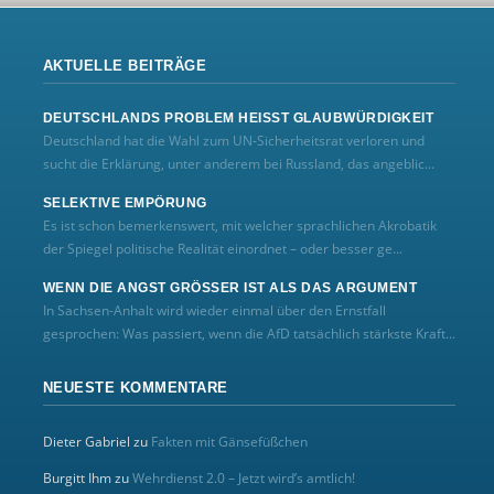
AKTUELLE BEITRÄGE
DEUTSCHLANDS PROBLEM HEISST GLAUBWÜRDIGKEIT
Deutschland hat die Wahl zum UN‑Sicherheitsrat verloren und
sucht die Erklärung, unter anderem bei Russland, das angeblic...
SELEKTIVE EMPÖRUNG
Es ist schon bemerkenswert, mit welcher sprachlichen Akrobatik
der Spiegel politische Realität einordnet – oder besser ge...
WENN DIE ANGST GRÖSSER IST ALS DAS ARGUMENT
In Sachsen-Anhalt wird wieder einmal über den Ernstfall
gesprochen: Was passiert, wenn die AfD tatsächlich stärkste Kraft...
NEUESTE KOMMENTARE
Dieter Gabriel
zu
Fakten mit Gänsefüßchen
Burgitt Ihm
zu
Wehrdienst 2.0 – Jetzt wird’s amtlich!