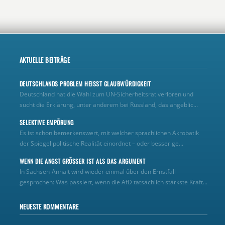
AKTUELLE BEITRÄGE
DEUTSCHLANDS PROBLEM HEISST GLAUBWÜRDIGKEIT
Deutschland hat die Wahl zum UN‑Sicherheitsrat verloren und
sucht die Erklärung, unter anderem bei Russland, das angeblic...
SELEKTIVE EMPÖRUNG
Es ist schon bemerkenswert, mit welcher sprachlichen Akrobatik
der Spiegel politische Realität einordnet – oder besser ge...
WENN DIE ANGST GRÖSSER IST ALS DAS ARGUMENT
In Sachsen-Anhalt wird wieder einmal über den Ernstfall
gesprochen: Was passiert, wenn die AfD tatsächlich stärkste Kraft...
NEUESTE KOMMENTARE