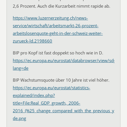
2,6 Prozent. Auch die Kurzarbeit nimmt rapide ab.
https://www.luzernerzeitung.ch/news-
service/wirtschaft/arbeitsmarkt-26-prozent-
arbeitslosenquote-geht-in-der-schweiz-weiter-
zurueck-ld.2198660
BIP pro Kopf ist fast doppekt so hoch wie in D.
https://ec.europa.eu/eurostat/databrowser/view/sdg_08_1
lang=de
BIP Wachstumsquote über 10 Jahre ist viel höher.
https://ec.europa.eu/eurostat/statistics-
explained/index.php?
title=File:Real_GDP_growth,_2006-
2016_(%25_change_compared_with_the_previous_year;_
de.png