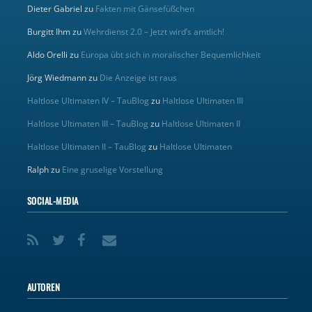
Dieter Gabriel
zu
Fakten mit Gänsefüßchen
Burgitt Ihm
zu
Wehrdienst 2.0 – Jetzt wird’s amtlich!
Aldo Orelli
zu
Europa übt sich in moralischer Bequemlichkeit
Jörg Wiedmann
zu
Die Anzeige ist raus
Haltlose Ultimaten IV – TauBlog
zu
Haltlose Ultimaten III
Haltlose Ultimaten III – TauBlog
zu
Haltlose Ultimaten II
Haltlose Ultimaten II – TauBlog
zu
Haltlose Ultimaten
Ralph
zu
Eine gruselige Vorstellung
SOCIAL-MEDIA
AUTOREN