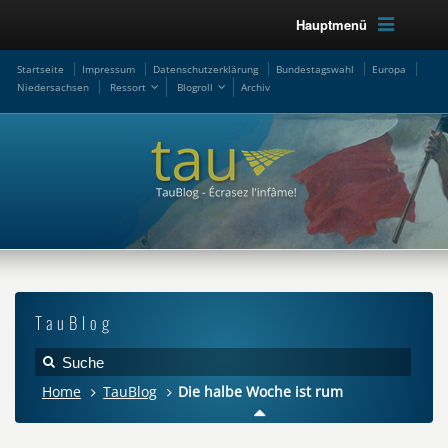
Hauptmenü
Startseite
Impressum
Datenschutzerklärung
Bundestagswahl
Europa
Niedersachsen
Ressort
Blogroll
Archiv
TauBlog
Home
TauBlog
Die halbe Woche ist rum