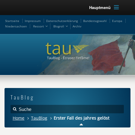
Hauptmenü
Startseite
Impressum
Datenschutzerklärung
Bundestagswahl
Europa
Niedersachsen
Ressort
Blogroll
Archiv
TauBlog
Home
TauBlog
Erster Fall des Jahres gelöst