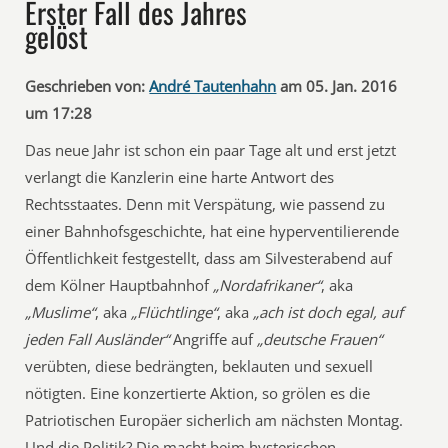
Erster Fall des Jahres
gelöst
Geschrieben von:
André Tautenhahn
am 05. Jan. 2016
um 17:28
Das neue Jahr ist schon ein paar Tage alt und erst jetzt
verlangt die Kanzlerin eine harte Antwort des
Rechtsstaates. Denn mit Verspätung, wie passend zu
einer Bahnhofsgeschichte, hat eine hyperventilierende
Öffentlichkeit festgestellt, dass am Silvesterabend auf
dem Kölner Hauptbahnhof
„Nordafrikaner“
, aka
„Muslime“
, aka
„Flüchtlinge“
, aka
„ach ist doch egal, auf
jeden Fall Ausländer“
Angriffe auf
„deutsche Frauen“
verübten, diese bedrängten, beklauten und sexuell
nötigten. Eine konzertierte Aktion, so grölen es die
Patriotischen Europäer sicherlich am nächsten Montag.
Und die Politik? Die macht beim hysterischen