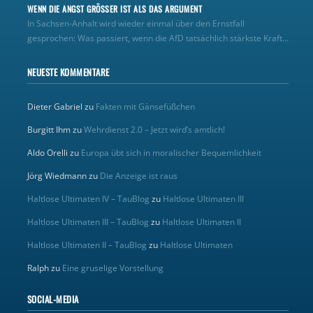
WENN DIE ANGST GRÖSSER IST ALS DAS ARGUMENT
In Sachsen-Anhalt wird wieder einmal über den Ernstfall
gesprochen: Was passiert, wenn die AfD tatsächlich stärkste Kraft...
NEUESTE KOMMENTARE
Dieter Gabriel
zu
Fakten mit Gänsefüßchen
Burgitt Ihm
zu
Wehrdienst 2.0 – Jetzt wird’s amtlich!
Aldo Orelli
zu
Europa übt sich in moralischer Bequemlichkeit
Jörg Wiedmann
zu
Die Anzeige ist raus
Haltlose Ultimaten IV – TauBlog
zu
Haltlose Ultimaten III
Haltlose Ultimaten III – TauBlog
zu
Haltlose Ultimaten II
Haltlose Ultimaten II – TauBlog
zu
Haltlose Ultimaten
Ralph
zu
Eine gruselige Vorstellung
SOCIAL-MEDIA