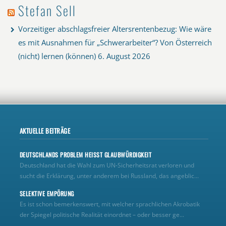
Stefan Sell
Vorzeitiger abschlagsfreier Altersrentenbezug: Wie wäre
es mit Ausnahmen für „Schwerarbeiter“? Von Österreich
(nicht) lernen (können)
6. August 2026
AKTUELLE BEITRÄGE
DEUTSCHLANDS PROBLEM HEISST GLAUBWÜRDIGKEIT
Deutschland hat die Wahl zum UN‑Sicherheitsrat verloren und
sucht die Erklärung, unter anderem bei Russland, das angeblic...
SELEKTIVE EMPÖRUNG
Es ist schon bemerkenswert, mit welcher sprachlichen Akrobatik
der Spiegel politische Realität einordnet – oder besser ge...