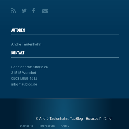
AUTOREN
André Tautenhahn
KONTAKT
Senator-Kraft-Straße 26
31515 Wunstorf
05031/959-4512
info@taublog.de
© André Tautenhahn, TauBlog - Écrasez l'infâme!
Startseite
Impressum
Archiv