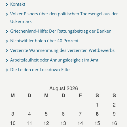
Kontakt
Volker Pispers über den politischen Todesengel aus der
Uckermark
Griechenland-Hilfe: Der Rettungsbeitrag der Banken
Nichtwähler holen über 40 Prozent
Verzerrte Wahrnehmung des verzerrten Wettbewerbs
Arbeitsfaulheit oder Ahnungslosigkeit im Amt
Die Leiden der Lockdown-Elite
August 2026
M
D
M
D
F
S
S
1
2
3
4
5
6
7
9
8
10
11
12
13
14
15
16