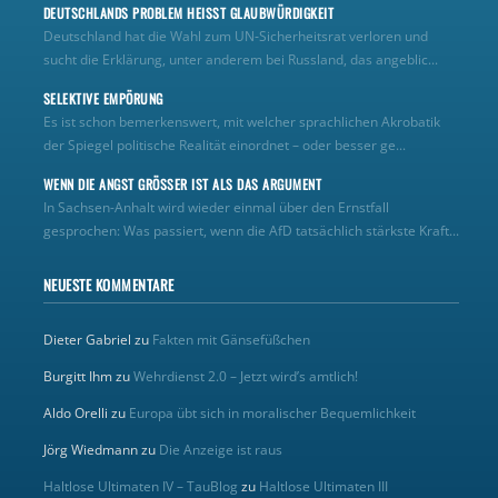
DEUTSCHLANDS PROBLEM HEISST GLAUBWÜRDIGKEIT
Deutschland hat die Wahl zum UN‑Sicherheitsrat verloren und
sucht die Erklärung, unter anderem bei Russland, das angeblic...
SELEKTIVE EMPÖRUNG
Es ist schon bemerkenswert, mit welcher sprachlichen Akrobatik
der Spiegel politische Realität einordnet – oder besser ge...
WENN DIE ANGST GRÖSSER IST ALS DAS ARGUMENT
In Sachsen-Anhalt wird wieder einmal über den Ernstfall
gesprochen: Was passiert, wenn die AfD tatsächlich stärkste Kraft...
NEUESTE KOMMENTARE
Dieter Gabriel
zu
Fakten mit Gänsefüßchen
Burgitt Ihm
zu
Wehrdienst 2.0 – Jetzt wird’s amtlich!
Aldo Orelli
zu
Europa übt sich in moralischer Bequemlichkeit
Jörg Wiedmann
zu
Die Anzeige ist raus
Haltlose Ultimaten IV – TauBlog
zu
Haltlose Ultimaten III