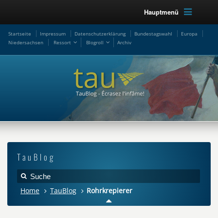
Hauptmenü
Startseite
Impressum
Datenschutzerklärung
Bundestagswahl
Europa
Niedersachsen
Ressort
Blogroll
Archiv
TauBlog
Home
TauBlog
Rohrkrepierer