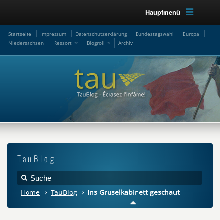
Hauptmenü
Startseite
Impressum
Datenschutzerklärung
Bundestagswahl
Europa
Niedersachsen
Ressort
Blogroll
Archiv
TauBlog
Home
TauBlog
Ins Gruselkabinett geschaut