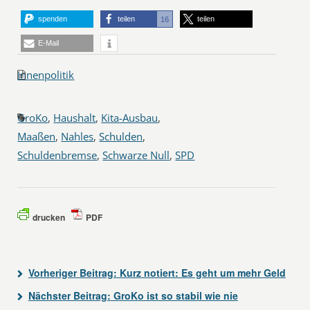
spenden
teilen
teilen
16
E-Mail
Innenpolitik
GroKo
,
Haushalt
,
Kita-Ausbau
,
Maaßen
,
Nahles
,
Schulden
,
Schuldenbremse
,
Schwarze Null
,
SPD
drucken
PDF
Vorheriger Beitrag:
Kurz notiert: Es geht um mehr Geld
Nächster Beitrag:
GroKo ist so stabil wie nie