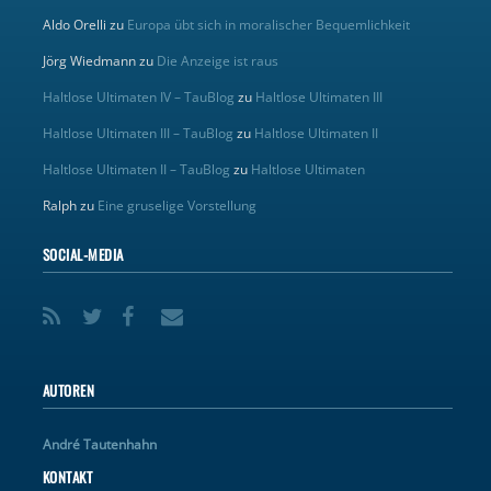
Aldo Orelli
zu
Europa übt sich in moralischer Bequemlichkeit
Jörg Wiedmann
zu
Die Anzeige ist raus
Haltlose Ultimaten IV – TauBlog
zu
Haltlose Ultimaten III
Haltlose Ultimaten III – TauBlog
zu
Haltlose Ultimaten II
Haltlose Ultimaten II – TauBlog
zu
Haltlose Ultimaten
Ralph
zu
Eine gruselige Vorstellung
SOCIAL-MEDIA
AUTOREN
André Tautenhahn
KONTAKT