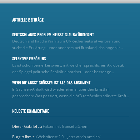
AKTUELLE BEITRÄGE
DEUTSCHLANDS PROBLEM HEISST GLAUBWÜRDIGKEIT
Deutschland hat die Wahl zum UN‑Sicherheitsrat verloren und
sucht die Erklärung, unter anderem bei Russland, das angeblic...
SELEKTIVE EMPÖRUNG
Es ist schon bemerkenswert, mit welcher sprachlichen Akrobatik
der Spiegel politische Realität einordnet – oder besser ge...
WENN DIE ANGST GRÖSSER IST ALS DAS ARGUMENT
In Sachsen-Anhalt wird wieder einmal über den Ernstfall
gesprochen: Was passiert, wenn die AfD tatsächlich stärkste Kraft...
NEUESTE KOMMENTARE
Dieter Gabriel
zu
Fakten mit Gänsefüßchen
Burgitt Ihm
zu
Wehrdienst 2.0 – Jetzt wird’s amtlich!