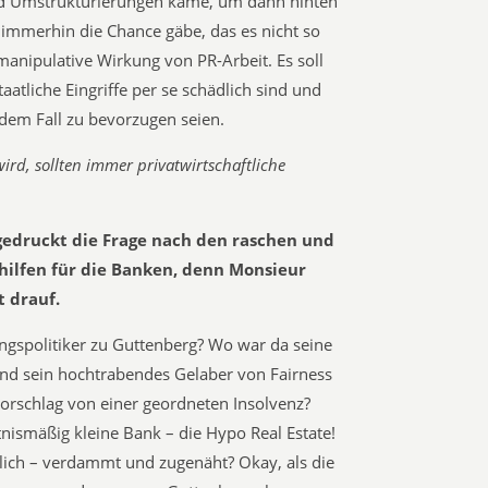
 und Umstrukturierungen käme, um dann hinten
 immerhin die Chance gäbe, das es nicht so
manipulative Wirkung von PR-Arbeit. Es soll
aatliche Eingriffe per se schädlich sind und
edem Fall zu bevorzugen seien.
 wird, sollten immer privatwirtschaftliche
 gedruckt die Frage nach den raschen und
hilfen für die Banken, denn Monsieur
 drauf.
gspolitiker zu Guttenberg? Wo war da seine
 und sein hochtrabendes Gelaber von Fairness
orschlag von einer geordneten Insolvenz?
nismäßig kleine Bank – die Hypo Real Estate!
lich – verdammt und zugenäht? Okay, als die