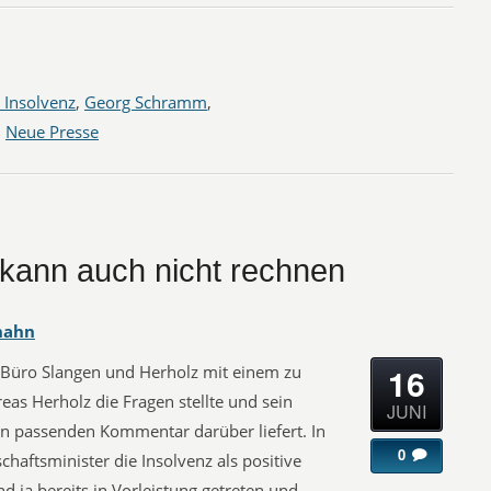
 Insolvenz
,
Georg Schramm
,
,
Neue Presse
 kann auch nicht rechnen
hahn
16
R-Büro Slangen und Herholz mit einem zu
as Herholz die Fragen stellte und sein
JUNI
 passenden Kommentar darüber liefert. In
0
haftsminister die Insolvenz als positive
d ja bereits in Vorleistung getreten und