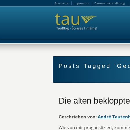
Startseite
Impressum
Datenschutzerklärung
Startseite
Impressum
Datenschutzerklärung
Posts Tagged 'Geo
Die alten beklopp
Geschrieben von:
André Tauten
Wie von mir prognostiziert, komme