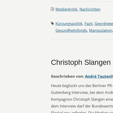
Medienkritik
,
Nachrichten
Kürzungspolitik
,
Fazit
,
Geordnete
Gesundheitsfonds
,
Manipulation
Christoph Slangen
Geschrieben von:
André Tauten
Heute beglückt uns das Berliner P
Guttenberg Interview, bei dem Andre
Kompagnon Christoph Slangen einen
dem Interview darf der Bundeswirtsc
Floskel neu erfinden. Die Medien sin