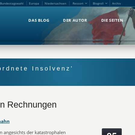
Bundestagswahl
Europa
Niedersachsen
Ressort
Blogroll
Archiv
Bundestagswahl
Europa
Niedersachsen
Ressort
Blogroll
Archiv
DAS BLOG
DER AUTOR
DIE SEITEN
DAS BLOG
DER AUTOR
DIE SEITEN
rdnete Insolvenz'
ten Rechnungen
hahn
n angesichts der katastrophalen