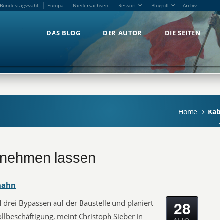
Bundestagswahl
Europa
Niedersachsen
Ressort
Blogroll
Archiv
Bundestagswahl
Europa
Niedersachsen
Ressort
Blogroll
Archiv
DAS BLOG
DER AUTOR
DIE SEITEN
DAS BLOG
DER AUTOR
DIE SEITEN
Home
Kab
t nehmen lassen
hahn
28
 drei Bypässen auf der Baustelle und planiert
ollbeschäftigung, meint Christoph Sieber in