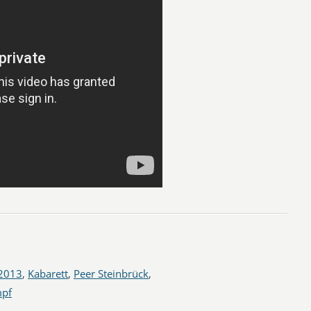
2013
,
Kabarett
,
Peer Steinbrück
,
pf