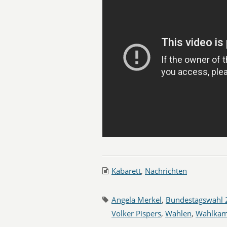
Kabarett
,
Nachrichten
Angela Merkel
,
Bundestagswahl 
Volker Pispers
,
Wahlen
,
Wahlkam