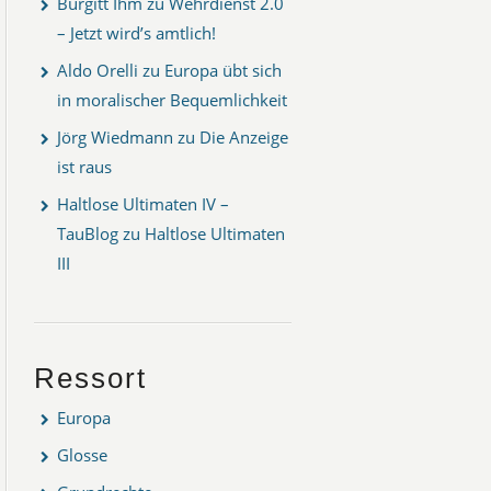
Burgitt Ihm
zu
Wehrdienst 2.0
– Jetzt wird’s amtlich!
Aldo Orelli
zu
Europa übt sich
in moralischer Bequemlichkeit
Jörg Wiedmann
zu
Die Anzeige
ist raus
Haltlose Ultimaten IV –
TauBlog
zu
Haltlose Ultimaten
III
Ressort
Europa
Glosse