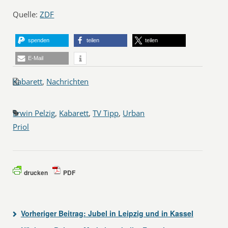
Quelle:
ZDF
spenden
teilen
teilen
E-Mail
Kabarett
,
Nachrichten
Erwin Pelzig
,
Kabarett
,
TV Tipp
,
Urban
Priol
drucken
PDF
Vorheriger Beitrag:
Jubel in Leipzig und in Kassel