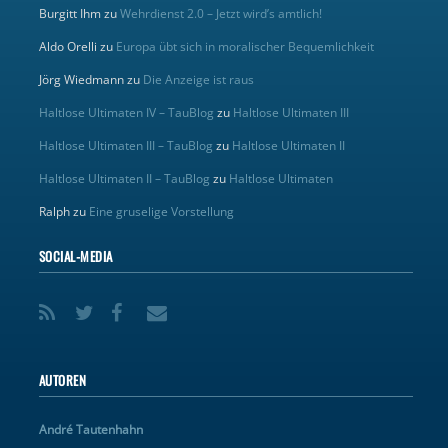
Burgitt Ihm
zu
Wehrdienst 2.0 – Jetzt wird’s amtlich!
Aldo Orelli
zu
Europa übt sich in moralischer Bequemlichkeit
Jörg Wiedmann
zu
Die Anzeige ist raus
Haltlose Ultimaten IV – TauBlog
zu
Haltlose Ultimaten III
Haltlose Ultimaten III – TauBlog
zu
Haltlose Ultimaten II
Haltlose Ultimaten II – TauBlog
zu
Haltlose Ultimaten
Ralph
zu
Eine gruselige Vorstellung
SOCIAL-MEDIA
AUTOREN
André Tautenhahn