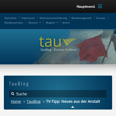
Hauptmenü
Startseite
Impressum
Datenschutzerklärung
Bundestagswahl
Europa
Niedersachsen
Ressort
Blogroll
Archiv
TauBlog
Home
TauBlog
TV-Tipp: Neues aus der Anstalt