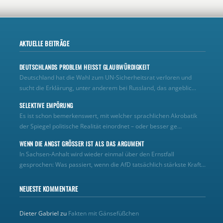
AKTUELLE BEITRÄGE
DEUTSCHLANDS PROBLEM HEISST GLAUBWÜRDIGKEIT
Deutschland hat die Wahl zum UN‑Sicherheitsrat verloren und
sucht die Erklärung, unter anderem bei Russland, das angeblic...
SELEKTIVE EMPÖRUNG
Es ist schon bemerkenswert, mit welcher sprachlichen Akrobatik
der Spiegel politische Realität einordnet – oder besser ge...
WENN DIE ANGST GRÖSSER IST ALS DAS ARGUMENT
In Sachsen-Anhalt wird wieder einmal über den Ernstfall
gesprochen: Was passiert, wenn die AfD tatsächlich stärkste Kraft...
NEUESTE KOMMENTARE
Dieter Gabriel
zu
Fakten mit Gänsefüßchen