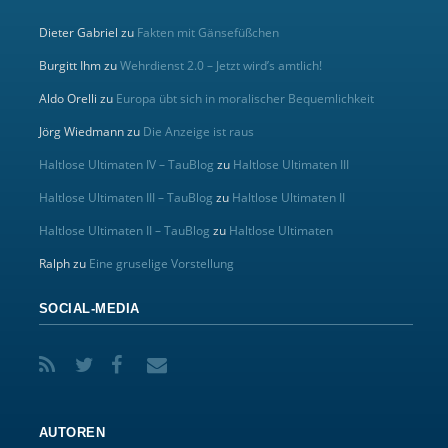
Dieter Gabriel
zu
Fakten mit Gänsefüßchen
Burgitt Ihm
zu
Wehrdienst 2.0 – Jetzt wird’s amtlich!
Aldo Orelli
zu
Europa übt sich in moralischer Bequemlichkeit
Jörg Wiedmann
zu
Die Anzeige ist raus
Haltlose Ultimaten IV – TauBlog
zu
Haltlose Ultimaten III
Haltlose Ultimaten III – TauBlog
zu
Haltlose Ultimaten II
Haltlose Ultimaten II – TauBlog
zu
Haltlose Ultimaten
Ralph
zu
Eine gruselige Vorstellung
SOCIAL-MEDIA
AUTOREN