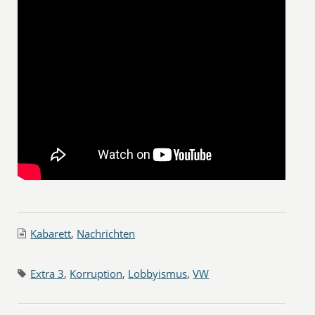
Kabarett
,
Nachrichten
Extra 3
,
Korruption
,
Lobbyismus
,
VW