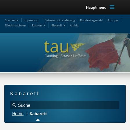
Hauptmenü
Startseite
Impressum
Datenschutzerklärung
Bundestagswahl
Europa
Niedersachsen
Ressort
Blogroll
Archiv
Kabarett
Home
Kabarett