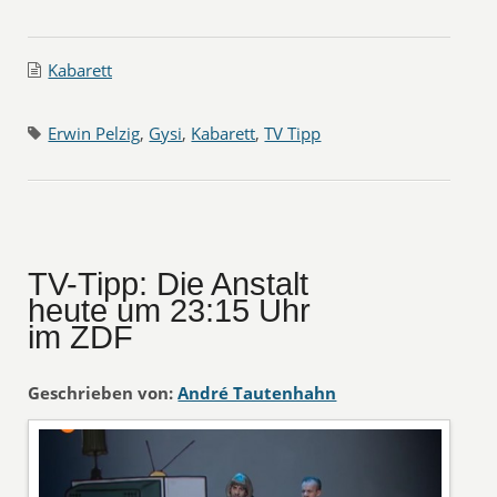
Kabarett
Erwin Pelzig
,
Gysi
,
Kabarett
,
TV Tipp
TV-Tipp: Die Anstalt
heute um 23:15 Uhr
im ZDF
Geschrieben von:
André Tautenhahn