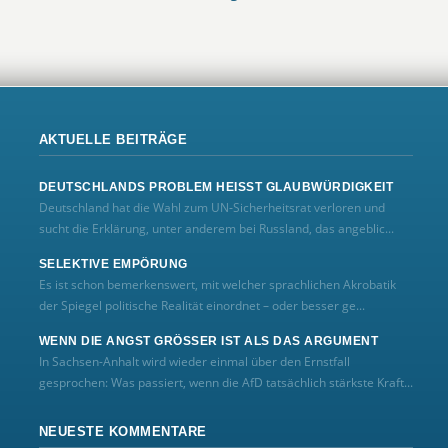
AKTUELLE BEITRÄGE
DEUTSCHLANDS PROBLEM HEISST GLAUBWÜRDIGKEIT
Deutschland hat die Wahl zum UN‑Sicherheitsrat verloren und
sucht die Erklärung, unter anderem bei Russland, das angeblic...
SELEKTIVE EMPÖRUNG
Es ist schon bemerkenswert, mit welcher sprachlichen Akrobatik
der Spiegel politische Realität einordnet – oder besser ge...
WENN DIE ANGST GRÖSSER IST ALS DAS ARGUMENT
In Sachsen-Anhalt wird wieder einmal über den Ernstfall
gesprochen: Was passiert, wenn die AfD tatsächlich stärkste Kraft...
NEUESTE KOMMENTARE