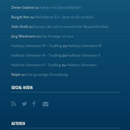
Dieter Gabriel
zu
Fakten mit Gänsefüßchen
Burgitt Ihm
zu
Wehrdienst 2.0 – Jetzt wird’s amtlich!
Aldo Orelli
zu
Europa übt sich in moralischer Bequemlichkeit
Jörg Wiedmann
zu
Die Anzeige ist raus
Haltlose Ultimaten IV – TauBlog
zu
Haltlose Ultimaten III
Haltlose Ultimaten III – TauBlog
zu
Haltlose Ultimaten II
Haltlose Ultimaten II – TauBlog
zu
Haltlose Ultimaten
Ralph
zu
Eine gruselige Vorstellung
SOCIAL-MEDIA
AUTOREN