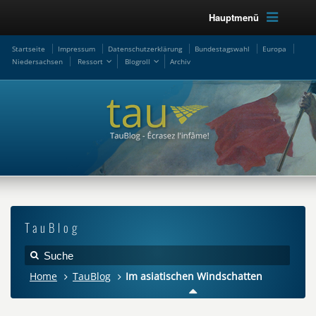
Hauptmenü
Startseite
Impressum
Datenschutzerklärung
Bundestagswahl
Europa
Niedersachsen
Ressort
Blogroll
Archiv
TauBlog
Home
TauBlog
Im asiatischen Windschatten