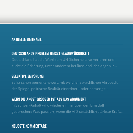
AKTUELLE BEITRÄGE
DEUTSCHLANDS PROBLEM HEISST GLAUBWÜRDIGKEIT
Deutschland hat die Wahl zum UN‑Sicherheitsrat verloren und
sucht die Erklärung, unter anderem bei Russland, das angeblic...
SELEKTIVE EMPÖRUNG
Es ist schon bemerkenswert, mit welcher sprachlichen Akrobatik
der Spiegel politische Realität einordnet – oder besser ge...
WENN DIE ANGST GRÖSSER IST ALS DAS ARGUMENT
In Sachsen-Anhalt wird wieder einmal über den Ernstfall
gesprochen: Was passiert, wenn die AfD tatsächlich stärkste Kraft...
NEUESTE KOMMENTARE