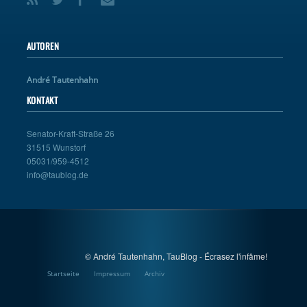
AUTOREN
André Tautenhahn
KONTAKT
Senator-Kraft-Straße 26
31515 Wunstorf
05031/959-4512
info@taublog.de
© André Tautenhahn, TauBlog - Écrasez l'infâme!
Startseite
Impressum
Archiv