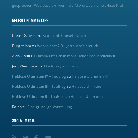
gesprochen: Was passiert, wenn die AfD tatsächlich stärkste Kraft...
NEUESTE KOMMENTARE
Dieter Gabriel
zu
Fakten mit Gänsefüßchen
Burgitt Ihm
zu
Wehrdienst 2.0 – Jetzt wird’s amtlich!
Aldo Orelli
zu
Europa übt sich in moralischer Bequemlichkeit
Jörg Wiedmann
zu
Die Anzeige ist raus
Haltlose Ultimaten IV – TauBlog
zu
Haltlose Ultimaten III
Haltlose Ultimaten III – TauBlog
zu
Haltlose Ultimaten II
Haltlose Ultimaten II – TauBlog
zu
Haltlose Ultimaten
Ralph
zu
Eine gruselige Vorstellung
SOCIAL-MEDIA