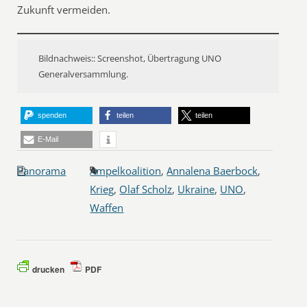
Zukunft vermeiden.
Bildnachweis:: Screenshot, Übertragung UNO
Generalversammlung.
spenden
teilen
teilen
E-Mail
Panorama
Ampelkoalition
,
Annalena Baerbock
,
Krieg
,
Olaf Scholz
,
Ukraine
,
UNO
,
Waffen
drucken
PDF