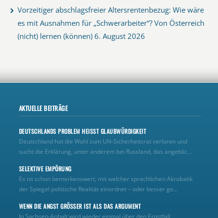
Vorzeitiger abschlagsfreier Altersrentenbezug: Wie wäre
es mit Ausnahmen für „Schwerarbeiter“? Von Österreich
(nicht) lernen (können)
6. August 2026
AKTUELLE BEITRÄGE
DEUTSCHLANDS PROBLEM HEISST GLAUBWÜRDIGKEIT
Deutschland hat die Wahl zum UN‑Sicherheitsrat verloren und
sucht die Erklärung, unter anderem bei Russland, das angeblic...
SELEKTIVE EMPÖRUNG
Es ist schon bemerkenswert, mit welcher sprachlichen Akrobatik
der Spiegel politische Realität einordnet – oder besser ge...
WENN DIE ANGST GRÖSSER IST ALS DAS ARGUMENT
In Sachsen-Anhalt wird wieder einmal über den Ernstfall