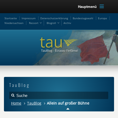
Hauptmenü
Startseite
Impressum
Datenschutzerklärung
Bundestagswahl
Europa
Niedersachsen
Ressort
Blogroll
Archiv
TauBlog
Home
TauBlog
Allein auf großer Bühne