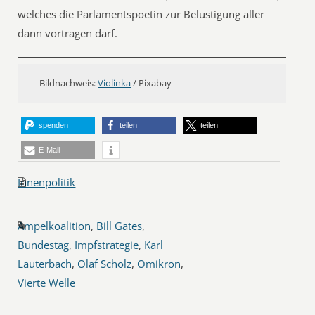
welches die Parlamentspoetin zur Belustigung aller
dann vortragen darf.
Bildnachweis:
Violinka
/ Pixabay
spenden
teilen
teilen
E-Mail
Innenpolitik
Ampelkoalition
,
Bill Gates
,
Bundestag
,
Impfstrategie
,
Karl
Lauterbach
,
Olaf Scholz
,
Omikron
,
Vierte Welle