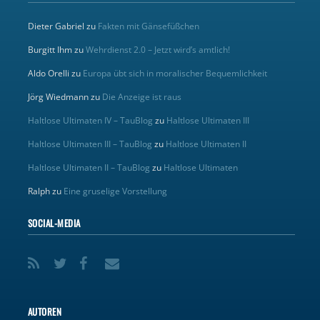
Dieter Gabriel
zu
Fakten mit Gänsefüßchen
Burgitt Ihm
zu
Wehrdienst 2.0 – Jetzt wird’s amtlich!
Aldo Orelli
zu
Europa übt sich in moralischer Bequemlichkeit
Jörg Wiedmann
zu
Die Anzeige ist raus
Haltlose Ultimaten IV – TauBlog
zu
Haltlose Ultimaten III
Haltlose Ultimaten III – TauBlog
zu
Haltlose Ultimaten II
Haltlose Ultimaten II – TauBlog
zu
Haltlose Ultimaten
Ralph
zu
Eine gruselige Vorstellung
SOCIAL-MEDIA
AUTOREN