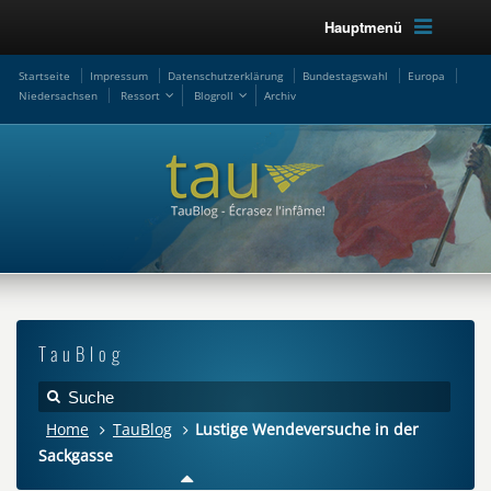
Hauptmenü
Startseite
Impressum
Datenschutzerklärung
Bundestagswahl
Europa
Niedersachsen
Ressort
Blogroll
Archiv
TauBlog
Home
TauBlog
Lustige Wendeversuche in der
Sackgasse