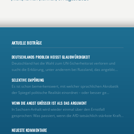
AKTUELLE BEITRÄGE
DEUTSCHLANDS PROBLEM HEISST GLAUBWÜRDIGKEIT
Deutschland hat die Wahl zum UN‑Sicherheitsrat verloren und
sucht die Erklärung, unter anderem bei Russland, das angeblic...
SELEKTIVE EMPÖRUNG
Es ist schon bemerkenswert, mit welcher sprachlichen Akrobatik
der Spiegel politische Realität einordnet – oder besser ge...
WENN DIE ANGST GRÖSSER IST ALS DAS ARGUMENT
In Sachsen-Anhalt wird wieder einmal über den Ernstfall
gesprochen: Was passiert, wenn die AfD tatsächlich stärkste Kraft...
NEUESTE KOMMENTARE