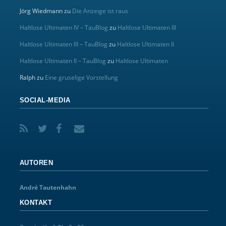
Jörg Wiedmann
zu
Die Anzeige ist raus
Haltlose Ultimaten IV – TauBlog
zu
Haltlose Ultimaten III
Haltlose Ultimaten III – TauBlog
zu
Haltlose Ultimaten II
Haltlose Ultimaten II – TauBlog
zu
Haltlose Ultimaten
Ralph
zu
Eine gruselige Vorstellung
SOCIAL-MEDIA
AUTOREN
André Tautenhahn
KONTAKT