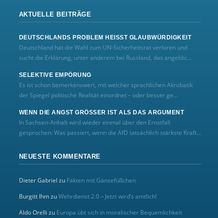
AKTUELLE BEITRÄGE
DEUTSCHLANDS PROBLEM HEISST GLAUBWÜRDIGKEIT
Deutschland hat die Wahl zum UN‑Sicherheitsrat verloren und
sucht die Erklärung, unter anderem bei Russland, das angeblic...
SELEKTIVE EMPÖRUNG
Es ist schon bemerkenswert, mit welcher sprachlichen Akrobatik
der Spiegel politische Realität einordnet – oder besser ge...
WENN DIE ANGST GRÖSSER IST ALS DAS ARGUMENT
In Sachsen-Anhalt wird wieder einmal über den Ernstfall
gesprochen: Was passiert, wenn die AfD tatsächlich stärkste Kraft...
NEUESTE KOMMENTARE
Dieter Gabriel
zu
Fakten mit Gänsefüßchen
Burgitt Ihm
zu
Wehrdienst 2.0 – Jetzt wird’s amtlich!
Aldo Orelli
zu
Europa übt sich in moralischer Bequemlichkeit