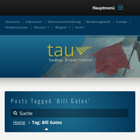
Hauptmenü
Startseite
Impressum
Datenschutzerklärung
Bundestagswahl
Europa
Niedersachsen
Ressort
Blogroll
Archiv
Posts Tagged 'Bill Gates'
Home
Tag: Bill Gates