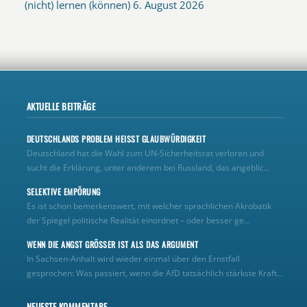
(nicht) lernen (können)
6. August 2026
AKTUELLE BEITRÄGE
DEUTSCHLANDS PROBLEM HEISST GLAUBWÜRDIGKEIT
Deutschland hat die Wahl zum UN‑Sicherheitsrat verloren und
sucht die Erklärung, unter anderem bei Russland, das angeblic...
SELEKTIVE EMPÖRUNG
Es ist schon bemerkenswert, mit welcher sprachlichen Akrobatik
der Spiegel politische Realität einordnet – oder besser ge...
WENN DIE ANGST GRÖSSER IST ALS DAS ARGUMENT
In Sachsen-Anhalt wird wieder einmal über den Ernstfall
gesprochen: Was passiert, wenn die AfD tatsächlich stärkste Kraft...
NEUESTE KOMMENTARE