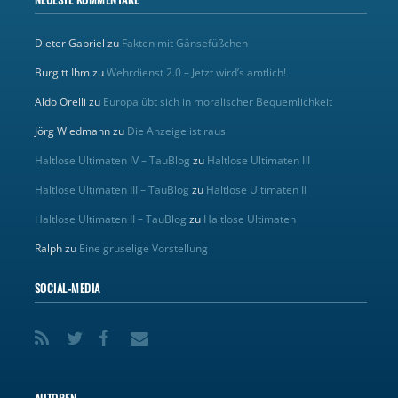
Dieter Gabriel
zu
Fakten mit Gänsefüßchen
Burgitt Ihm
zu
Wehrdienst 2.0 – Jetzt wird’s amtlich!
Aldo Orelli
zu
Europa übt sich in moralischer Bequemlichkeit
Jörg Wiedmann
zu
Die Anzeige ist raus
Haltlose Ultimaten IV – TauBlog
zu
Haltlose Ultimaten III
Haltlose Ultimaten III – TauBlog
zu
Haltlose Ultimaten II
Haltlose Ultimaten II – TauBlog
zu
Haltlose Ultimaten
Ralph
zu
Eine gruselige Vorstellung
SOCIAL-MEDIA
AUTOREN