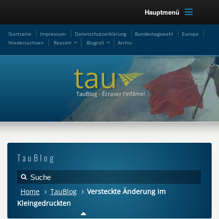
Hauptmenü
Startseite
Impressum
Datenschutzerklärung
Bundestagswahl
Europa
Niedersachsen
Ressort
Blogroll
Archiv
TauBlog
Home
TauBlog
Versteckte Änderung im
Kleingedruckten