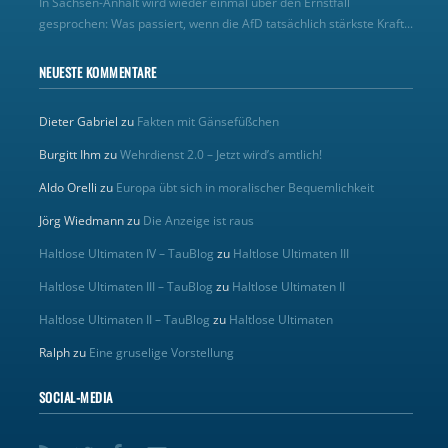
In Sachsen-Anhalt wird wieder einmal über den Ernstfall
gesprochen: Was passiert, wenn die AfD tatsächlich stärkste Kraft...
NEUESTE KOMMENTARE
Dieter Gabriel
zu
Fakten mit Gänsefüßchen
Burgitt Ihm
zu
Wehrdienst 2.0 – Jetzt wird’s amtlich!
Aldo Orelli
zu
Europa übt sich in moralischer Bequemlichkeit
Jörg Wiedmann
zu
Die Anzeige ist raus
Haltlose Ultimaten IV – TauBlog
zu
Haltlose Ultimaten III
Haltlose Ultimaten III – TauBlog
zu
Haltlose Ultimaten II
Haltlose Ultimaten II – TauBlog
zu
Haltlose Ultimaten
Ralph
zu
Eine gruselige Vorstellung
SOCIAL-MEDIA