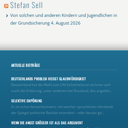
Stefan Sell
Von solchen und anderen Kindern und Jugendlichen in
der Grundsicherung
4. August 2026
AKTUELLE BEITRÄGE
DEUTSCHLANDS PROBLEM HEISST GLAUBWÜRDIGKEIT
Deutschland hat die Wahl zum UN‑Sicherheitsrat verloren und
sucht die Erklärung, unter anderem bei Russland, das angeblic...
SELEKTIVE EMPÖRUNG
Es ist schon bemerkenswert, mit welcher sprachlichen Akrobatik
der Spiegel politische Realität einordnet – oder besser ge...
WENN DIE ANGST GRÖSSER IST ALS DAS ARGUMENT