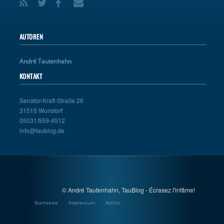
AUTOREN
André Tautenhahn
KONTAKT
Senator-Kraft-Straße 26
31515 Wunstorf
05031/959-4512
info@taublog.de
© André Tautenhahn, TauBlog - Écrasez l'infâme!
Startseite
Impressum
Archiv