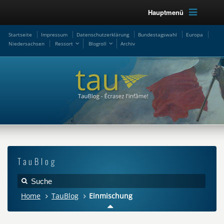
Hauptmenü
Startseite
Impressum
Datenschutzerklärung
Bundestagswahl
Europa
Niedersachsen
Ressort
Blogroll
Archiv
TauBlog
Home
TauBlog
Einmischung