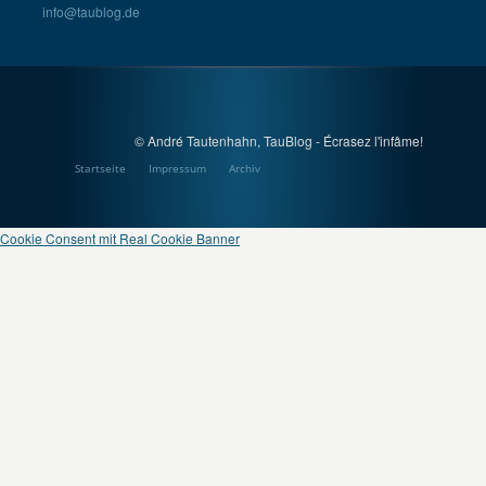
info@taublog.de
© André Tautenhahn, TauBlog - Écrasez l'infâme!
Startseite
Impressum
Archiv
Cookie Consent mit Real Cookie Banner