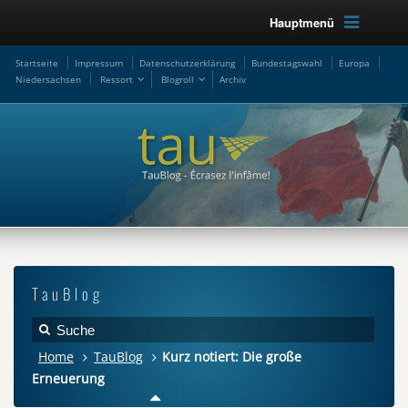
Hauptmenü
Startseite
Impressum
Datenschutzerklärung
Bundestagswahl
Europa
Niedersachsen
Ressort
Blogroll
Archiv
TauBlog
Home
TauBlog
Kurz notiert: Die große
Erneuerung