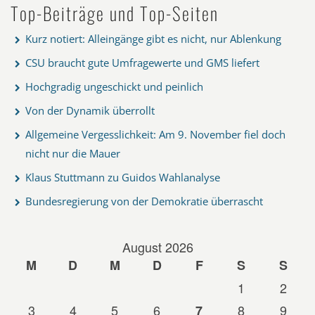
Top-Beiträge und Top-Seiten
Kurz notiert: Alleingänge gibt es nicht, nur Ablenkung
CSU braucht gute Umfragewerte und GMS liefert
Hochgradig ungeschickt und peinlich
Von der Dynamik überrollt
Allgemeine Vergesslichkeit: Am 9. November fiel doch
nicht nur die Mauer
Klaus Stuttmann zu Guidos Wahlanalyse
Bundesregierung von der Demokratie überrascht
August 2026
M
D
M
D
F
S
S
1
2
3
4
5
6
8
9
7