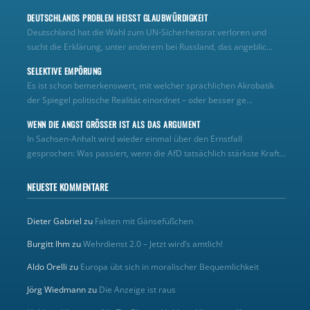
DEUTSCHLANDS PROBLEM HEISST GLAUBWÜRDIGKEIT
Deutschland hat die Wahl zum UN‑Sicherheitsrat verloren und
sucht die Erklärung, unter anderem bei Russland, das angeblic...
SELEKTIVE EMPÖRUNG
Es ist schon bemerkenswert, mit welcher sprachlichen Akrobatik
der Spiegel politische Realität einordnet – oder besser ge...
WENN DIE ANGST GRÖSSER IST ALS DAS ARGUMENT
In Sachsen-Anhalt wird wieder einmal über den Ernstfall
gesprochen: Was passiert, wenn die AfD tatsächlich stärkste Kraft...
NEUESTE KOMMENTARE
Dieter Gabriel
zu
Fakten mit Gänsefüßchen
Burgitt Ihm
zu
Wehrdienst 2.0 – Jetzt wird’s amtlich!
Aldo Orelli
zu
Europa übt sich in moralischer Bequemlichkeit
Jörg Wiedmann
zu
Die Anzeige ist raus