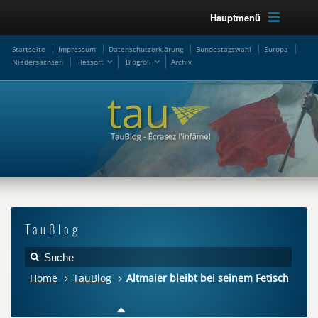
Hauptmenü
Startseite
Impressum
Datenschutzerklärung
Bundestagswahl
Europa
Niedersachsen
Ressort
Blogroll
Archiv
TauBlog
Home
TauBlog
Altmaier bleibt bei seinem Fetisch