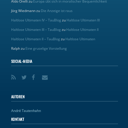
Aldo Orelli
zu
Europa übt sich in moralischer Bequemlichkeit
Jörg Wiedmann
zu
Die Anzeige ist raus
Haltlose Ultimaten IV – TauBlog
zu
Haltlose Ultimaten III
Haltlose Ultimaten III – TauBlog
zu
Haltlose Ultimaten II
Haltlose Ultimaten II – TauBlog
zu
Haltlose Ultimaten
Ralph
zu
Eine gruselige Vorstellung
SOCIAL-MEDIA
AUTOREN
André Tautenhahn
KONTAKT