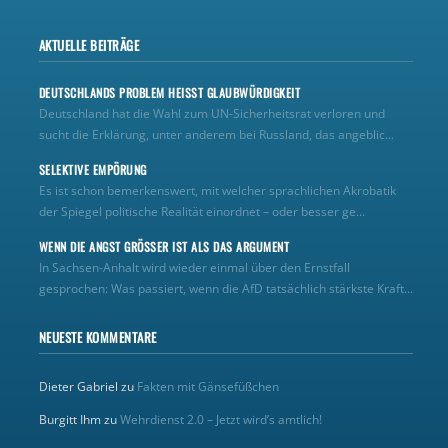
AKTUELLE BEITRÄGE
DEUTSCHLANDS PROBLEM HEISST GLAUBWÜRDIGKEIT
Deutschland hat die Wahl zum UN‑Sicherheitsrat verloren und
sucht die Erklärung, unter anderem bei Russland, das angeblic...
SELEKTIVE EMPÖRUNG
Es ist schon bemerkenswert, mit welcher sprachlichen Akrobatik
der Spiegel politische Realität einordnet – oder besser ge...
WENN DIE ANGST GRÖSSER IST ALS DAS ARGUMENT
In Sachsen-Anhalt wird wieder einmal über den Ernstfall
gesprochen: Was passiert, wenn die AfD tatsächlich stärkste Kraft...
NEUESTE KOMMENTARE
Dieter Gabriel
zu
Fakten mit Gänsefüßchen
Burgitt Ihm
zu
Wehrdienst 2.0 – Jetzt wird’s amtlich!