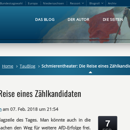
Bundestagswahl
Europa
Niedersachsen
Ressort
Blogroll
Archiv
Bundestagswahl
Europa
Niedersachsen
Ressort
Blogroll
Archiv
DAS BLOG
DER AUTOR
DIE SEITEN
DAS BLOG
DER AUTOR
DIE SEITEN
Home
TauBlog
Schmierentheater: Die Reise eines Zählkandi
Reise eines Zählkandidaten
n
am 07. Feb. 2018 um 21:54
7
chlagzeile des Tages. Man könnte auch in die
chen den Weg für weitere AfD-Erfolge frei.