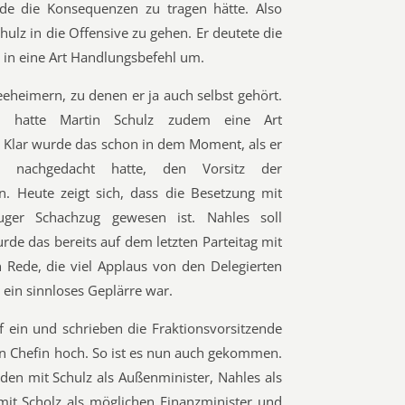
de die Konsequenzen zu tragen hätte. Also
hulz in die Offensive zu gehen. Er deutete die
in eine Art Handlungsbefehl um.
eeheimern, zu denen er ja auch selbst gehört.
 hatte Martin Schulz zudem eine Art
 Klar wurde das schon in dem Moment, als er
 nachgedacht hatte, den Vorsitz der
. Heute zeigt sich, dass die Besetzung mit
uger Schachzug gewesen ist. Nahles soll
rde das bereits auf dem letzten Parteitag mit
n Rede, die viel Applaus von den Delegierten
 ein sinnloses Geplärre war.
 ein und schrieben die Fraktionsvorsitzende
en Chefin hoch. So ist es nun auch gekommen.
en mit Schulz als Außenminister, Nahles als
 mit Scholz als möglichen Finanzminister und