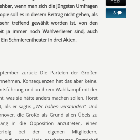
FEB.
bsehbar, wenn man sich die jüngsten Umfragen
3
e soll es in diesem Beitrag nicht gehen, als
 sehr treffend gewählt worden ist, von den
eit ja immer noch Wahlverlierer sind, auch
Ein Schmierentheater in drei Akten.
ptember zurück: Die Parteien der Großen
innehmen. Konsequenzen hat das aber keine.
r Amtsführung und an ihrem Wahlkampf mit der
ht, was sie hätte anders machen sollen. Horst
, als er sagte:
„Wir haben verstanden“
. Und
növer, die GroKo als Grund allen Übels zu
ng in die Opposition anzutreten, einen
gserfolg bei den eigenen Mitgliedern,