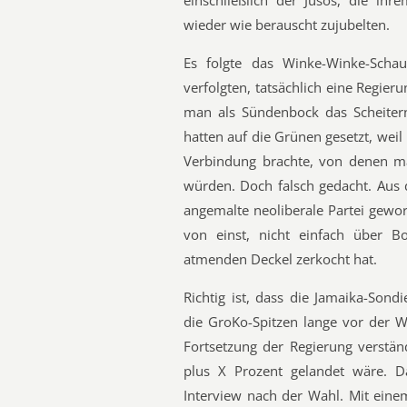
einschließlich der Jusos, die ihr
wieder wie berauscht zujubelten.
Es folgte das Winke-Winke-Schau
verfolgten, tatsächlich eine Regier
man als Sündenbock das Scheitern
hatten auf die Grünen gesetzt, wei
Verbindung brachte, von denen ma
würden. Doch falsch gedacht. Aus 
angemalte neoliberale Partei gewo
von einst, nicht einfach über 
atmenden Deckel zerkocht hat.
Richtig ist, dass die Jamaika-Son
die GroKo-Spitzen lange vor der W
Fortsetzung der Regierung verstän
plus X Prozent gelandet wäre. 
Interview nach der Wahl. Mit ein