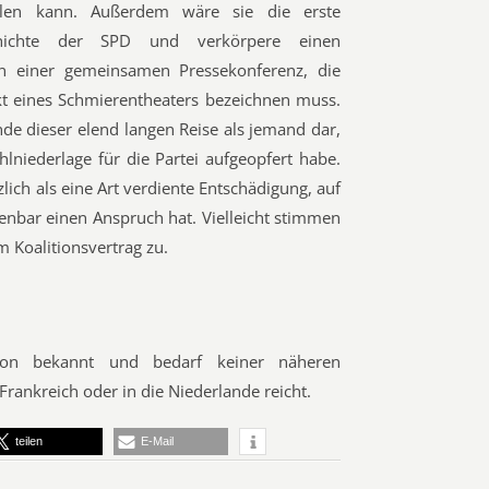
eilen kann. Außerdem wäre sie die erste
chichte der SPD und verkörpere einen
in einer gemeinsamen Pressekonferenz, die
t eines Schmierentheaters bezeichnen muss.
Ende dieser elend langen Reise als jemand dar,
lniederlage für die Partei aufgeopfert habe.
ich als eine Art verdiente Entschädigung, auf
fenbar einen Anspruch hat. Vielleicht stimmen
m Koalitionsvertrag zu.
hon bekannt und bedarf keiner näheren
rankreich oder in die Niederlande reicht.
teilen
E-Mail