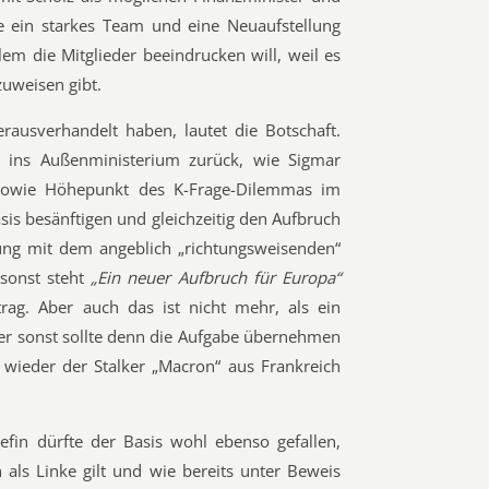
ise ein starkes Team und eine Neuaufstellung
em die Mitglieder beeindrucken will, weil es
zuweisen gibt.
erausverhandelt haben, lautet die Botschaft.
t ins Außenministerium zurück, wie Sigmar
f sowie Höhepunkt des K-Frage-Dilemmas im
asis besänftigen und gleichzeitig den Aufbruch
ung mit dem angeblich „richtungsweisenden“
msonst steht
„Ein neuer Aufbruch für Europa“
rag. Aber auch das ist nicht mehr, als ein
Wer sonst sollte denn die Aufgabe übernehmen
wieder der Stalker „Macron“ aus Frankreich
hefin dürfte der Basis wohl ebenso gefallen,
h als Linke gilt und wie bereits unter Beweis