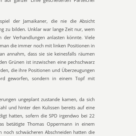
em auf ganzer Linie gescheiterten Parteichef
spiel der Jamaikaner, die nie die Absicht
ung zu bilden. Unklar war lange Zeit nur, wem
 der Verhandlungen anlasten könnte. Viele
l man die immer noch mit linken Positionen in
n annahm, dass sie sie keinesfalls räumen
den Grünen ist inzwischen eine pechschwarz
rden, die ihre Positionen und Überzeugungen
Bord geworfen, sondern in einem Topf mit
dierungen ungeplant zustande kamen, da sich
ahl und hinter den Kulissen bereits auf eine
digt hatten, sofern die SPD irgendwo bei 22
Das betätigte Thomas Oppermann in einem
em noch schwächeren Abschneiden hatten die