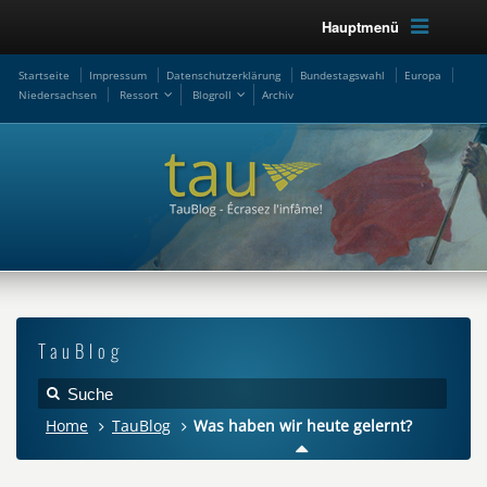
Hauptmenü
Startseite
Impressum
Datenschutzerklärung
Bundestagswahl
Europa
Niedersachsen
Ressort
Blogroll
Archiv
TauBlog
Home
TauBlog
Was haben wir heute gelernt?