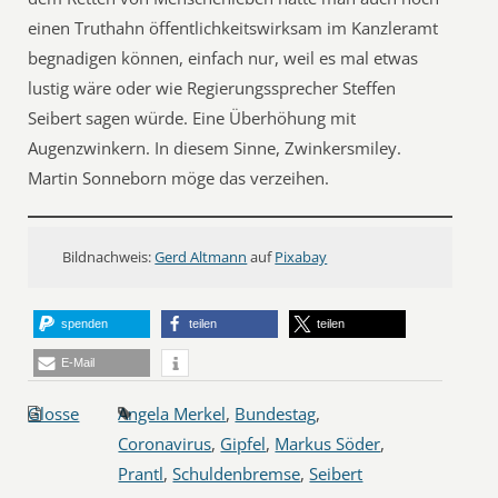
einen Truthahn öffentlichkeitswirksam im Kanzleramt
begnadigen können, einfach nur, weil es mal etwas
lustig wäre oder wie Regierungssprecher Steffen
Seibert sagen würde. Eine Überhöhung mit
Augenzwinkern. In diesem Sinne, Zwinkersmiley.
Martin Sonneborn möge das verzeihen.
Bildnachweis:
Gerd Altmann
auf
Pixabay
spenden
teilen
teilen
E-Mail
Glosse
Angela Merkel
,
Bundestag
,
Coronavirus
,
Gipfel
,
Markus Söder
,
Prantl
,
Schuldenbremse
,
Seibert