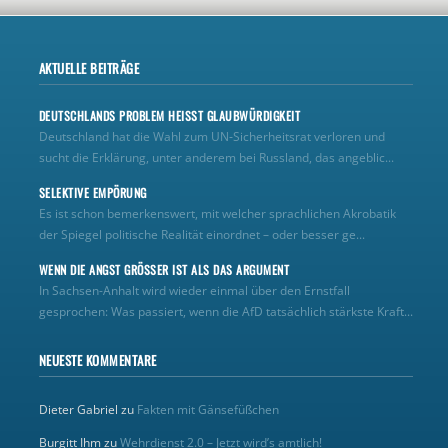
AKTUELLE BEITRÄGE
DEUTSCHLANDS PROBLEM HEISST GLAUBWÜRDIGKEIT
Deutschland hat die Wahl zum UN‑Sicherheitsrat verloren und
sucht die Erklärung, unter anderem bei Russland, das angeblic...
SELEKTIVE EMPÖRUNG
Es ist schon bemerkenswert, mit welcher sprachlichen Akrobatik
der Spiegel politische Realität einordnet – oder besser ge...
WENN DIE ANGST GRÖSSER IST ALS DAS ARGUMENT
In Sachsen-Anhalt wird wieder einmal über den Ernstfall
gesprochen: Was passiert, wenn die AfD tatsächlich stärkste Kraft...
NEUESTE KOMMENTARE
Dieter Gabriel
zu
Fakten mit Gänsefüßchen
Burgitt Ihm
zu
Wehrdienst 2.0 – Jetzt wird’s amtlich!