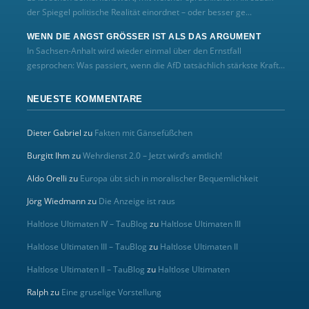
der Spiegel politische Realität einordnet – oder besser ge...
WENN DIE ANGST GRÖSSER IST ALS DAS ARGUMENT
In Sachsen-Anhalt wird wieder einmal über den Ernstfall
gesprochen: Was passiert, wenn die AfD tatsächlich stärkste Kraft...
NEUESTE KOMMENTARE
Dieter Gabriel
zu
Fakten mit Gänsefüßchen
Burgitt Ihm
zu
Wehrdienst 2.0 – Jetzt wird’s amtlich!
Aldo Orelli
zu
Europa übt sich in moralischer Bequemlichkeit
Jörg Wiedmann
zu
Die Anzeige ist raus
Haltlose Ultimaten IV – TauBlog
zu
Haltlose Ultimaten III
Haltlose Ultimaten III – TauBlog
zu
Haltlose Ultimaten II
Haltlose Ultimaten II – TauBlog
zu
Haltlose Ultimaten
Ralph
zu
Eine gruselige Vorstellung