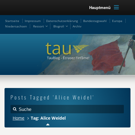
Hauptmenü
Startseite
Impressum
Datenschutzerklärung
Bundestagswahl
Europa
Niedersachsen
Ressort
Blogroll
Archiv
Posts Tagged 'Alice Weidel'
Home
Tag: Alice Weidel