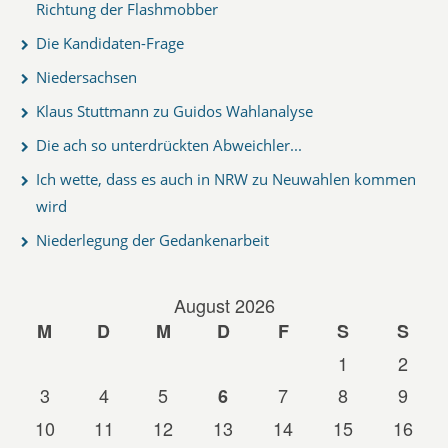
Richtung der Flashmobber
Die Kandidaten-Frage
Niedersachsen
Klaus Stuttmann zu Guidos Wahlanalyse
Die ach so unterdrückten Abweichler...
Ich wette, dass es auch in NRW zu Neuwahlen kommen
wird
Niederlegung der Gedankenarbeit
August 2026
M
D
M
D
F
S
S
1
2
3
4
5
7
8
9
6
10
11
12
13
14
15
16