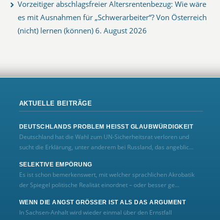
Vorzeitiger abschlagsfreier Altersrentenbezug: Wie wäre
es mit Ausnahmen für „Schwerarbeiter“? Von Österreich
(nicht) lernen (können)
6. August 2026
AKTUELLE BEITRÄGE
DEUTSCHLANDS PROBLEM HEISST GLAUBWÜRDIGKEIT
Deutschland hat die Wahl zum UN‑Sicherheitsrat verloren und
sucht die Erklärung, unter anderem bei Russland, das angeblic...
SELEKTIVE EMPÖRUNG
Es ist schon bemerkenswert, mit welcher sprachlichen Akrobatik
der Spiegel politische Realität einordnet – oder besser ge...
WENN DIE ANGST GRÖSSER IST ALS DAS ARGUMENT
In Sachsen-Anhalt wird wieder einmal über den Ernstfall