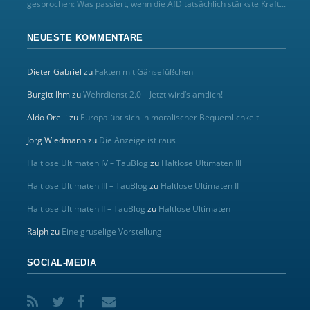
gesprochen: Was passiert, wenn die AfD tatsächlich stärkste Kraft...
NEUESTE KOMMENTARE
Dieter Gabriel
zu
Fakten mit Gänsefüßchen
Burgitt Ihm
zu
Wehrdienst 2.0 – Jetzt wird’s amtlich!
Aldo Orelli
zu
Europa übt sich in moralischer Bequemlichkeit
Jörg Wiedmann
zu
Die Anzeige ist raus
Haltlose Ultimaten IV – TauBlog
zu
Haltlose Ultimaten III
Haltlose Ultimaten III – TauBlog
zu
Haltlose Ultimaten II
Haltlose Ultimaten II – TauBlog
zu
Haltlose Ultimaten
Ralph
zu
Eine gruselige Vorstellung
SOCIAL-MEDIA