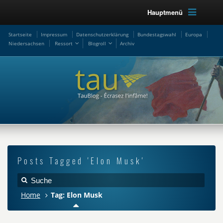
Hauptmenü
Startseite
Impressum
Datenschutzerklärung
Bundestagswahl
Europa
Niedersachsen
Ressort
Blogroll
Archiv
Posts Tagged 'Elon Musk'
Home
Tag: Elon Musk