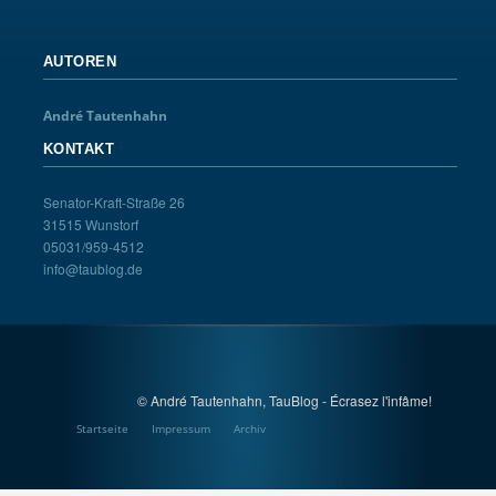
AUTOREN
André Tautenhahn
KONTAKT
Senator-Kraft-Straße 26
31515 Wunstorf
05031/959-4512
info@taublog.de
© André Tautenhahn, TauBlog - Écrasez l'infâme!
Startseite
Impressum
Archiv