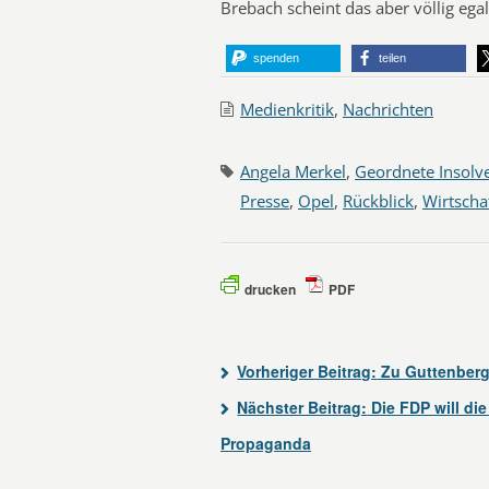
Brebach scheint das aber völlig egal
spenden
teilen
Medienkritik
,
Nachrichten
Angela Merkel
,
Geordnete Insolv
Presse
,
Opel
,
Rückblick
,
Wirtscha
drucken
PDF
Vorheriger Beitrag:
Zu Guttenberg
Nächster Beitrag:
Die FDP will di
Propaganda