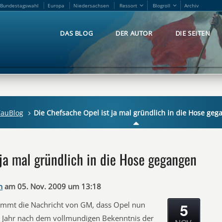
Bundestagswahl
Europa
Niedersachsen
Ressort
Blogroll
Archiv
Bundestagswahl
Europa
Niedersachsen
Ressort
Blogroll
Archiv
DAS BLOG
DER AUTOR
DIE SEITEN
DAS BLOG
DER AUTOR
DIE SEITEN
TauBlog
Die Chefsache Opel ist ja mal gründlich in die Hose ge
 ja mal gründlich in die Hose gegangen
n
am 05. Nov. 2009 um 13:18
5
 kommt die Nachricht von GM, dass Opel nun
in Jahr nach dem vollmundigen Bekenntnis der