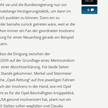
NOV.
teht sie und die Bundesregierung nun vor
0
natelange Verzögerungstaktik, um dann im
ch punkten zu können. Dann ein zu
 der beinahe zurück getreten wäre, weil er die
chon immer ein Fan der geordneten Insolvenz
kung für einen Neuanfang gerade am Beispiel
kann.
ass die Einigung zwischen der
2009 auf der Grundlage eines
Memorandum
 einer Absichtserklärung. Für beide Seiten
u Stande gekommen. Merkel und Steinmeier
e „Opel-Rettung“ auf ihre jeweiligen Fahnen
ch der Insolvenz in der Hand, wie mit Opel
 es für die Opel-Beschäftigten knüppeldick.
SA gesund insolvenziert hat, plant nun ein
0 Stellen sollen wegfallen und Claudia