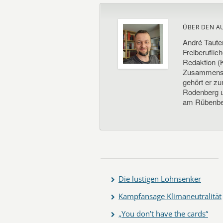
ÜBER DEN A
André Taute
Freiberuflic
Redaktion (K
Zusammenste
gehört er z
Rodenberg un
am Rübenbe
Die lustigen Lohnsenker
Kampfansage Klimaneutralität
„You don’t have the cards“