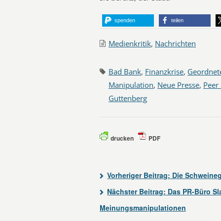
spenden
teilen
Medienkritik
,
Nachrichten
Bad Bank
,
Finanzkrise
,
Geordnete
Manipulation
,
Neue Presse
,
Peer 
Guttenberg
drucken
PDF
Vorheriger Beitrag:
Die Schweinegr
Nächster Beitrag:
Das PR-Büro Sla
Meinungsmanipulationen