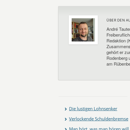
ÜBER DEN A
André Taute
Freiberuflic
Redaktion (K
Zusammenste
gehört er z
Rodenberg un
am Rübenbe
Die lustigen Lohnsenker
Verlockende Schuldenbremse
Man hört, was man hören will