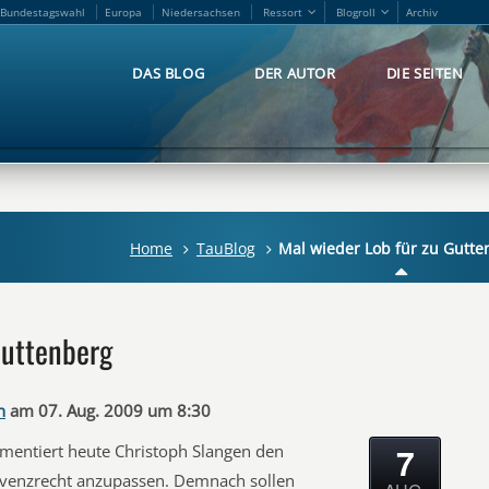
Bundestagswahl
Europa
Niedersachsen
Ressort
Blogroll
Archiv
Bundestagswahl
Europa
Niedersachsen
Ressort
Blogroll
Archiv
DAS BLOG
DER AUTOR
DIE SEITEN
DAS BLOG
DER AUTOR
DIE SEITEN
Home
TauBlog
Mal wieder Lob für zu Gutte
Guttenberg
n
am 07. Aug. 2009 um 8:30
7
entiert heute Christoph Slangen den
olvenzrecht anzupassen. Demnach sollen