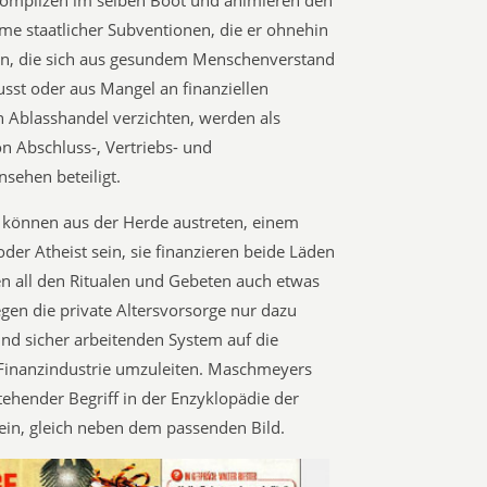
 Komplizen im selben Boot und animieren den
e staatlicher Subventionen, die er ohnehin
gen, die sich aus gesundem Menschenverstand
sst oder aus Mangel an finanziellen
n Ablasshandel verzichten, werden als
n Abschluss-, Vertriebs- und
sehen beteiligt.
ie können aus der Herde austreten, einem
er Atheist sein, sie finanzieren beide Läden
n all den Ritualen und Gebeten auch etwas
en die private Altersvorsorge nur dazu
 und sicher arbeitenden System auf die
 Finanzindustrie umzuleiten. Maschmeyers
stehender Begriff in der Enzyklopädie der
sein, gleich neben dem passenden Bild.