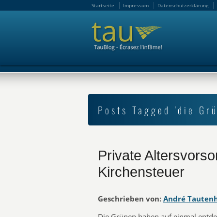
Startseite
Impressum
Datenschutzerklärung
Startseite
Impressum
Datenschutzerklärung
Posts Tagged 'die Gr
Private Altersvorso
Kirchensteuer
Geschrieben von:
André Tauten
Die Grünen haben auf einmal entdec