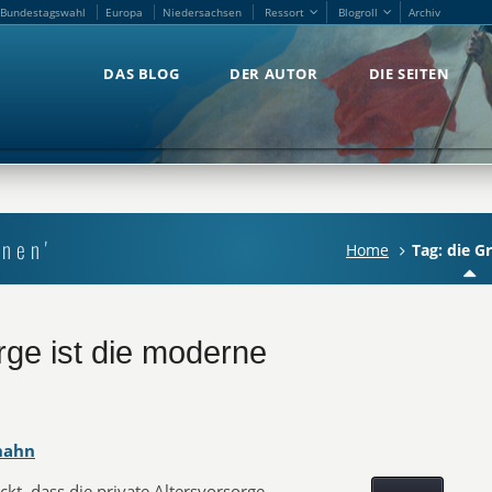
Bundestagswahl
Europa
Niedersachsen
Ressort
Blogroll
Archiv
Bundestagswahl
Europa
Niedersachsen
Ressort
Blogroll
Archiv
DAS BLOG
DER AUTOR
DIE SEITEN
DAS BLOG
DER AUTOR
DIE SEITEN
ünen'
Home
Tag: die G
rge ist die moderne
hahn
kt, dass die private Altersvorsorge