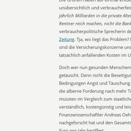
unübersichtlich und verbraucherfein
jährlich Milliarden in die private Alt
Rentner reich machen, nicht die Ban
verbraucherpolitische Sprecherin d
Zeitung
. Tja, wo liegt das Problem
sind die Versicherungskonzerne und
tatsächlich anfallenden Kosten im Un
Doch wer nun gesunden Menschenve
getäuscht. Denn nicht die Beseitigu
Bedingungen Angst und Täuschung fu
die alberne Forderung nach mehr T
müssten im Vergleich zum staatlich
verständlich, kostengünstig und leis
Finanzwissenschaftler Andreas Oehl
nachgeforscht hat und den Gesamts
Euro pro Jahr beziffert.