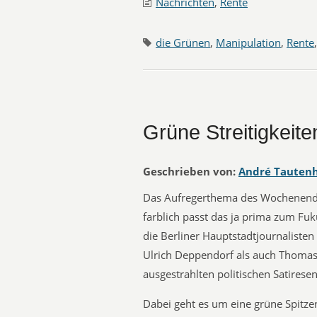
Nachrichten
,
Rente
die Grünen
,
Manipulation
,
Rente
Grüne Streitigkeite
Geschrieben von:
André Tauten
Das Aufregerthema des Wochenende
farblich passt das ja prima zum Fu
die Berliner Hauptstadtjournalist
Ulrich Deppendorf als auch Thomas 
ausgestrahlten politischen Satirese
Dabei geht es um eine grüne Spitze