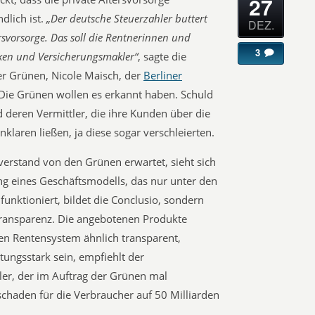
27
dlich ist.
„Der deutsche Steuerzahler buttert
DEZ.
ersvorsorge. Das soll die Rentnerinnen und
3
ken und Versicherungsmakler“
, sagte die
er Grünen, Nicole Maisch, der
Berliner
? Die Grünen wollen es erkannt haben. Schuld
 deren Vermittler, die ihre Kunden über die
klaren ließen, ja diese sogar verschleierten.
rstand von den Grünen erwartet, sieht sich
ng eines Geschäftsmodells, das nur unter den
nktioniert, bildet die Conclusio, sondern
ransparenz. Die angebotenen Produkte
en Rentensystem ähnlich transparent,
tungsstark sein, empfiehlt der
er, der im Auftrag der Grünen mal
chaden für die Verbraucher auf 50 Milliarden