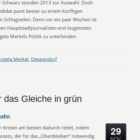
r Schwarz stünden 2013 zur Auswahl. Doch
didat passt besser zu einem künftigen
n Schlagzeilen. Denn vor ein paar Wochen ist
hen Hauptstadtjournalisten erst losgetreten
ela Merkels Politik zu unterbinden.
ngela Merkel
,
Deppendorf
r das Gleiche in grün
hahn
29
n Kröten am besten dadurch rettet, indem
rozess, der für das „Obenbleiben“ notwendig
NOV.