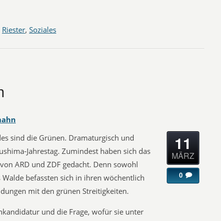
,
Riester
,
Soziales
n
hahn
11
s sind die Grünen. Dramaturgisch und
kushima-Jahrestag. Zumindest haben sich das
MÄRZ
en von ARD und ZDF gedacht. Denn sowohl
0
Walde befassten sich in ihren wöchentlich
ndungen mit den grünen Streitigkeiten.
nkandidatur und die Frage, wofür sie unter