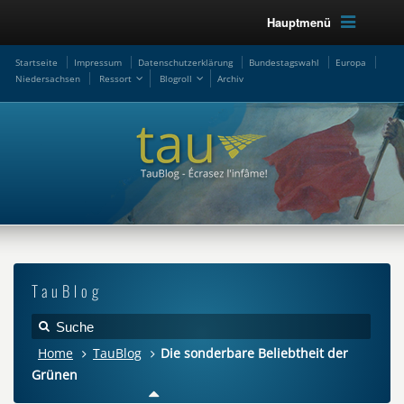
Hauptmenü
Startseite
Impressum
Datenschutzerklärung
Bundestagswahl
Europa
Niedersachsen
Ressort
Blogroll
Archiv
TauBlog
Home
TauBlog
Die sonderbare Beliebtheit der
Grünen