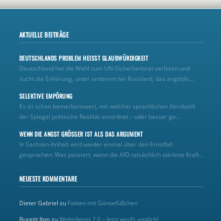
AKTUELLE BEITRÄGE
DEUTSCHLANDS PROBLEM HEISST GLAUBWÜRDIGKEIT
Deutschland hat die Wahl zum UN‑Sicherheitsrat verloren und
sucht die Erklärung, unter anderem bei Russland, das angeblic...
SELEKTIVE EMPÖRUNG
Es ist schon bemerkenswert, mit welcher sprachlichen Akrobatik
der Spiegel politische Realität einordnet – oder besser ge...
WENN DIE ANGST GRÖSSER IST ALS DAS ARGUMENT
In Sachsen-Anhalt wird wieder einmal über den Ernstfall
gesprochen: Was passiert, wenn die AfD tatsächlich stärkste Kraft...
NEUESTE KOMMENTARE
Dieter Gabriel
zu
Fakten mit Gänsefüßchen
Burgitt Ihm
zu
Wehrdienst 2.0 – Jetzt wird’s amtlich!