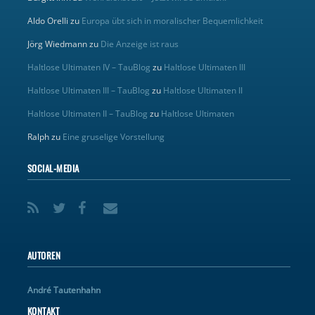
Aldo Orelli
zu
Europa übt sich in moralischer Bequemlichkeit
Jörg Wiedmann
zu
Die Anzeige ist raus
Haltlose Ultimaten IV – TauBlog
zu
Haltlose Ultimaten III
Haltlose Ultimaten III – TauBlog
zu
Haltlose Ultimaten II
Haltlose Ultimaten II – TauBlog
zu
Haltlose Ultimaten
Ralph
zu
Eine gruselige Vorstellung
SOCIAL-MEDIA
AUTOREN
André Tautenhahn
KONTAKT