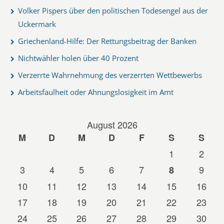
Volker Pispers über den politischen Todesengel aus der
Uckermark
Griechenland-Hilfe: Der Rettungsbeitrag der Banken
Nichtwähler holen über 40 Prozent
Verzerrte Wahrnehmung des verzerrten Wettbewerbs
Arbeitsfaulheit oder Ahnungslosigkeit im Amt
August 2026
M
D
M
D
F
S
S
1
2
3
4
5
6
7
9
8
10
11
12
13
14
15
16
17
18
19
20
21
22
23
24
25
26
27
28
29
30