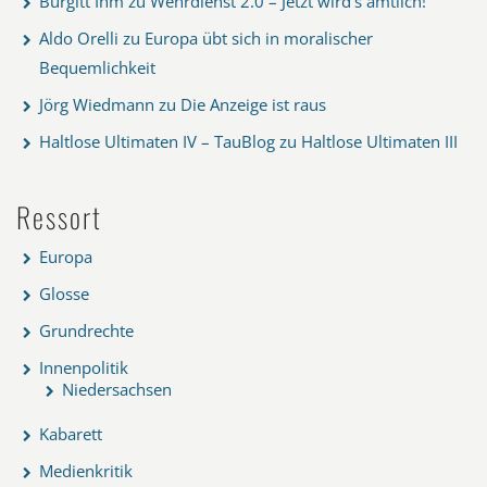
Burgitt Ihm
zu
Wehrdienst 2.0 – Jetzt wird’s amtlich!
Aldo Orelli
zu
Europa übt sich in moralischer
Bequemlichkeit
Jörg Wiedmann
zu
Die Anzeige ist raus
Haltlose Ultimaten IV – TauBlog
zu
Haltlose Ultimaten III
Ressort
Europa
Glosse
Grundrechte
Innenpolitik
Niedersachsen
Kabarett
Medienkritik