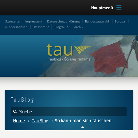
Hauptmenü
Startseite
Impressum
Datenschutzerklärung
Bundestagswahl
Europa
Niedersachsen
Ressort
Blogroll
Archiv
TauBlog
Home
TauBlog
So kann man sich täuschen