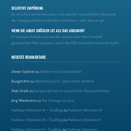
SELEKTIVE EMPÖRUNG
Es ist schon bemerkenswert, mit welcher sprachlichen Akrobatik
der Spiegel politische Realität einordnet – oder besser ge...
WENN DIE ANGST GRÖSSER IST ALS DAS ARGUMENT
In Sachsen-Anhalt wird wieder einmal über den Ernstfall
gesprochen: Was passiert, wenn die AfD tatsächlich stärkste Kraft...
NEUESTE KOMMENTARE
Dieter Gabriel
zu
Fakten mit Gänsefüßchen
Burgitt Ihm
zu
Wehrdienst 2.0 – Jetzt wird’s amtlich!
Aldo Orelli
zu
Europa übt sich in moralischer Bequemlichkeit
Jörg Wiedmann
zu
Die Anzeige ist raus
Haltlose Ultimaten IV – TauBlog
zu
Haltlose Ultimaten III
Haltlose Ultimaten III – TauBlog
zu
Haltlose Ultimaten II
Haltlose Ultimaten II – TauBlog
zu
Haltlose Ultimaten