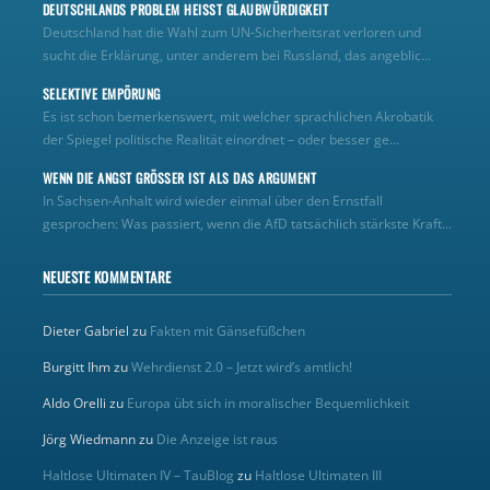
DEUTSCHLANDS PROBLEM HEISST GLAUBWÜRDIGKEIT
Deutschland hat die Wahl zum UN‑Sicherheitsrat verloren und
sucht die Erklärung, unter anderem bei Russland, das angeblic...
SELEKTIVE EMPÖRUNG
Es ist schon bemerkenswert, mit welcher sprachlichen Akrobatik
der Spiegel politische Realität einordnet – oder besser ge...
WENN DIE ANGST GRÖSSER IST ALS DAS ARGUMENT
In Sachsen-Anhalt wird wieder einmal über den Ernstfall
gesprochen: Was passiert, wenn die AfD tatsächlich stärkste Kraft...
NEUESTE KOMMENTARE
Dieter Gabriel
zu
Fakten mit Gänsefüßchen
Burgitt Ihm
zu
Wehrdienst 2.0 – Jetzt wird’s amtlich!
Aldo Orelli
zu
Europa übt sich in moralischer Bequemlichkeit
Jörg Wiedmann
zu
Die Anzeige ist raus
Haltlose Ultimaten IV – TauBlog
zu
Haltlose Ultimaten III