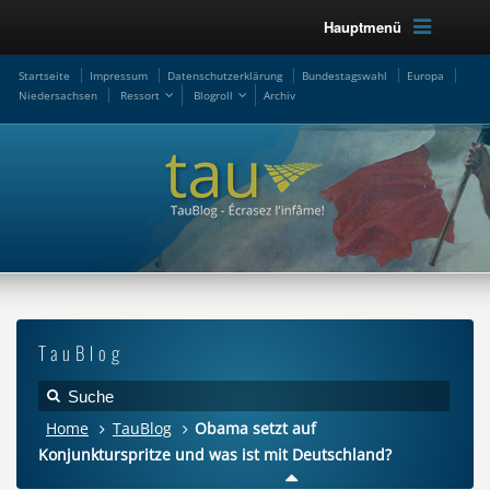
Hauptmenü
Startseite
Impressum
Datenschutzerklärung
Bundestagswahl
Europa
Niedersachsen
Ressort
Blogroll
Archiv
TauBlog
Home
TauBlog
Obama setzt auf
Konjunkturspritze und was ist mit Deutschland?