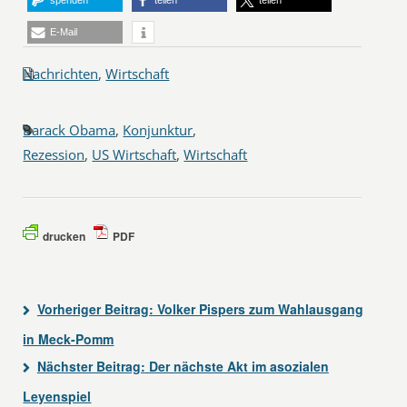
spenden
teilen
teilen
E-Mail
Nachrichten
,
Wirtschaft
Barack Obama
,
Konjunktur
,
Rezession
,
US Wirtschaft
,
Wirtschaft
drucken
PDF
Vorheriger Beitrag:
Volker Pispers zum Wahlausgang
in Meck-Pomm
Nächster Beitrag:
Der nächste Akt im asozialen
Leyenspiel