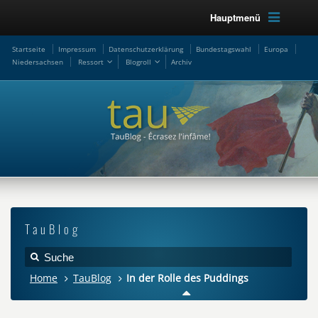
Hauptmenü
Startseite
Impressum
Datenschutzerklärung
Bundestagswahl
Europa
Niedersachsen
Ressort
Blogroll
Archiv
TauBlog
Home
TauBlog
In der Rolle des Puddings