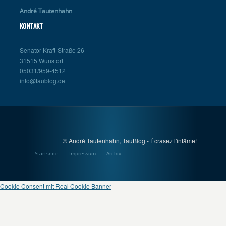
André Tautenhahn
KONTAKT
Senator-Kraft-Straße 26
31515 Wunstorf
05031/959-4512
info@taublog.de
© André Tautenhahn, TauBlog - Écrasez l'infâme!
Startseite
Impressum
Archiv
Cookie Consent mit Real Cookie Banner