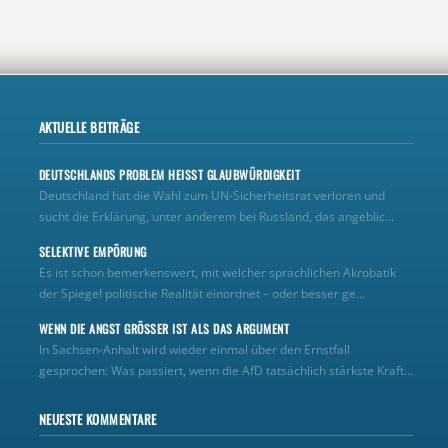
AKTUELLE BEITRÄGE
DEUTSCHLANDS PROBLEM HEISST GLAUBWÜRDIGKEIT
Deutschland hat die Wahl zum UN‑Sicherheitsrat verloren und
sucht die Erklärung, unter anderem bei Russland, das angeblic...
SELEKTIVE EMPÖRUNG
Es ist schon bemerkenswert, mit welcher sprachlichen Akrobatik
der Spiegel politische Realität einordnet – oder besser ge...
WENN DIE ANGST GRÖSSER IST ALS DAS ARGUMENT
In Sachsen-Anhalt wird wieder einmal über den Ernstfall
gesprochen: Was passiert, wenn die AfD tatsächlich stärkste Kraft...
NEUESTE KOMMENTARE