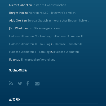
Dieter Gabriel
zu
Fakten mit Gänsefüßchen
Burgitt Ihm
zu
Wehrdienst 2.0 – Jetzt wird’s amtlich!
Aldo Orelli
zu
Europa übt sich in moralischer Bequemlichkeit
Jörg Wiedmann
zu
Die Anzeige ist raus
Haltlose Ultimaten IV – TauBlog
zu
Haltlose Ultimaten III
Haltlose Ultimaten III – TauBlog
zu
Haltlose Ultimaten II
Haltlose Ultimaten II – TauBlog
zu
Haltlose Ultimaten
Ralph
zu
Eine gruselige Vorstellung
SOCIAL-MEDIA
AUTOREN