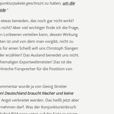
njunkturpakete geschnürt zu haben,
um die
ide
.“
etwas beneiden, das noch gar nicht wirkt?
icht? Aber viel wichtiger finde ich die Frage,
hon Lorbeeren verteilen kann, dessen Wirkung
ten ist und von dem man vorgibt, nicht zu
 für einen Scheiß will uns Christoph Slangen
r erzählen? Das Ausland beneidet uns nicht.
hemaligen Exportweltmeister! Das ist die
lreiche Fürsprecher für die Postition von
 Kommentar wurde ja von Georg Streiter
en! Deutschland braucht Macher und keine
 Angst verbreitet werden. Das heißt jetzt aber
übernehmen darf. Was der Konjunktureinbruch
iefert Bild ganz unten auf der Seite in einem