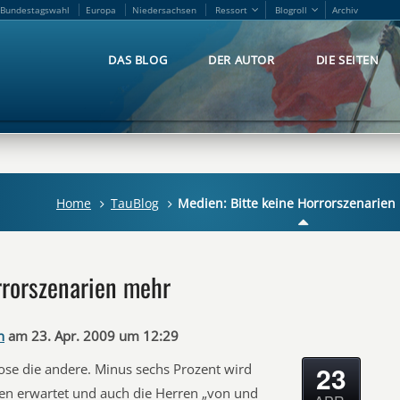
Bundestagswahl
Europa
Niedersachsen
Ressort
Blogroll
Archiv
Bundestagswahl
Europa
Niedersachsen
Ressort
Blogroll
Archiv
DAS BLOG
DER AUTOR
DIE SEITEN
DAS BLOG
DER AUTOR
DIE SEITEN
Home
TauBlog
Medien: Bitte keine Horrorszenarien
rrorszenarien mehr
n
am 23. Apr. 2009 um 12:29
23
se die andere. Minus sechs Prozent wird
en erwartet und auch die Herren „von und