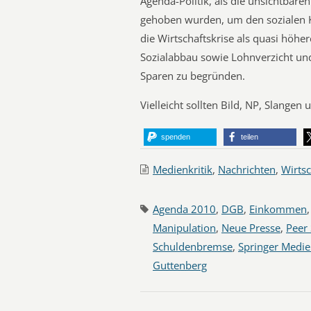
Agenda-Politik, als die unsichtbare
gehoben wurden, um den sozialen K
die Wirtschaftskrise als quasi höh
Sozialabbau sowie Lohnverzicht u
Sparen zu begründen.
Vielleicht sollten Bild, NP, Slangen
spenden
teilen
Medienkritik
,
Nachrichten
,
Wirtsc
Agenda 2010
,
DGB
,
Einkommen
Manipulation
,
Neue Presse
,
Peer 
Schuldenbremse
,
Springer Medi
Guttenberg