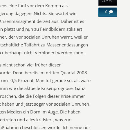
APR.
tens eine fünf vor dem Komma als
0
ierung dagegen. Nichts. Sie wartet wie
 Krisenmanagment derzeit aus. Daher ist es
n platzt und nun zu Feindbildern stilisiert
r, der vor sozialen Unruhen warnt, weil er
rtschaftliche Talfahrt zu Massenentlassungen
ein überhaupt nicht verhindert werden kann.
 nicht schon viel früher dieser
rde. Denn bereits im dritten Quartal 2008
 um -0,5 Prozent. Man tut gerade so, als wäre
limm wie die aktuelle Krisenprognose. Ganz
roschen, die die Folgen dieser Krise immer
haben und jetzt sogar vor sozialen Unruhen
eten Medien ein Dorn im Auge. Die haben
treten und alles kritisiert, was zur
 Maßnahmen beschlossen wurde. Ich nenne nur