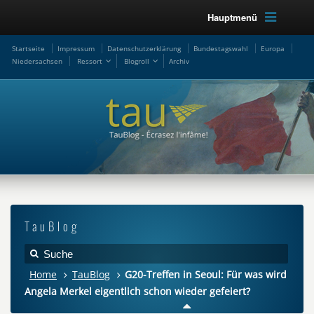
Hauptmenü
Startseite
Impressum
Datenschutzerklärung
Bundestagswahl
Europa
Niedersachsen
Ressort
Blogroll
Archiv
TauBlog
Home
TauBlog
G20-Treffen in Seoul: Für was wird
Angela Merkel eigentlich schon wieder gefeiert?