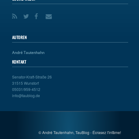
AUTOREN
André Tautenhahn
KONTAKT
Senator-Kraft-Straße 26
31515 Wunstorf
05031/959-4512
info@taublog.de
© André Tautenhahn, TauBlog - Écrasez l'infâme!