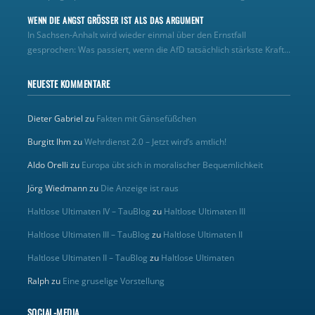
WENN DIE ANGST GRÖSSER IST ALS DAS ARGUMENT
In Sachsen-Anhalt wird wieder einmal über den Ernstfall
gesprochen: Was passiert, wenn die AfD tatsächlich stärkste Kraft...
NEUESTE KOMMENTARE
Dieter Gabriel
zu
Fakten mit Gänsefüßchen
Burgitt Ihm
zu
Wehrdienst 2.0 – Jetzt wird’s amtlich!
Aldo Orelli
zu
Europa übt sich in moralischer Bequemlichkeit
Jörg Wiedmann
zu
Die Anzeige ist raus
Haltlose Ultimaten IV – TauBlog
zu
Haltlose Ultimaten III
Haltlose Ultimaten III – TauBlog
zu
Haltlose Ultimaten II
Haltlose Ultimaten II – TauBlog
zu
Haltlose Ultimaten
Ralph
zu
Eine gruselige Vorstellung
SOCIAL-MEDIA