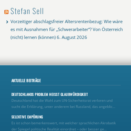
Stefan Sell
Vorzeitiger abschlagsfreier Altersrentenbezug: Wie wäre
es mit Ausnahmen für „Schwerarbeiter“? Von Österreich
(nicht) lernen (können)
6. August 2026
AKTUELLE BEITRÄGE
DEUTSCHLANDS PROBLEM HEISST GLAUBWÜRDIGKEIT
Deutschland hat die Wahl zum UN‑Sicherheitsrat verloren und
sucht die Erklärung, unter anderem bei Russland, das angeblic...
SELEKTIVE EMPÖRUNG
Es ist schon bemerkenswert, mit welcher sprachlichen Akrobatik
der Spiegel politische Realität einordnet – oder besser ge...