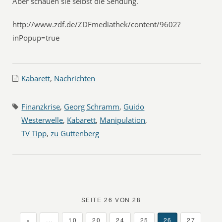
Aber schauen sie selbst die Sendung.
http://www.zdf.de/ZDFmediathek/content/9602?
inPopup=true
Kabarett
,
Nachrichten
Finanzkrise
,
Georg Schramm
,
Guido
Westerwelle
,
Kabarett
,
Manipulation
,
TV Tipp
,
zu Guttenberg
SEITE 26 VON 28
«
...
10
20
24
25
26
27