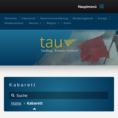
Hauptmenü
Startseite
Impressum
Datenschutzerklärung
Bundestagswahl
Europa
Niedersachsen
Ressort
Blogroll
Archiv
Kabarett
Home
Kabarett