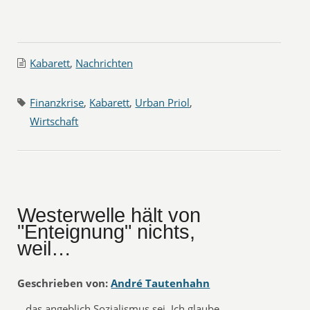
Kabarett
,
Nachrichten
Finanzkrise
,
Kabarett
,
Urban Priol
,
Wirtschaft
Westerwelle hält von
"Enteignung" nichts,
weil…
Geschrieben von:
André Tautenhahn
…das angeblich Sozialismus sei. Ich glaube,