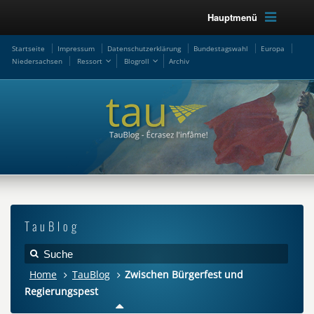
Hauptmenü
Startseite
Impressum
Datenschutzerklärung
Bundestagswahl
Europa
Niedersachsen
Ressort
Blogroll
Archiv
TauBlog
Home
TauBlog
Zwischen Bürgerfest und
Regierungspest