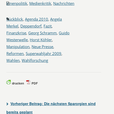
Innenpolitik
,
Medienkritik
,
Nachrichten
Rückblick
,
Agenda 2010
,
Angela
Merkel
,
Deppendorf
,
Fazit
,
Finanzkrise
,
Georg Schramm
,
Guido
Westerwelle
,
Horst Köhler
,
Manipulation
,
Neue Presse
,
Reformen
,
Superwahljahr 2009
,
Wahlen
,
Wahlforschung
drucken
PDF
Vorheriger Beitrag:
Die nächsten Sparorgien sind
bereits geplant