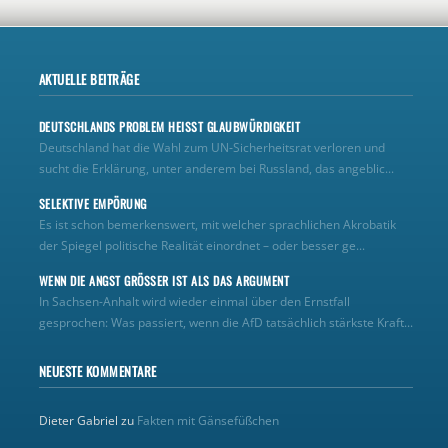
AKTUELLE BEITRÄGE
DEUTSCHLANDS PROBLEM HEISST GLAUBWÜRDIGKEIT
Deutschland hat die Wahl zum UN‑Sicherheitsrat verloren und
sucht die Erklärung, unter anderem bei Russland, das angeblic...
SELEKTIVE EMPÖRUNG
Es ist schon bemerkenswert, mit welcher sprachlichen Akrobatik
der Spiegel politische Realität einordnet – oder besser ge...
WENN DIE ANGST GRÖSSER IST ALS DAS ARGUMENT
In Sachsen-Anhalt wird wieder einmal über den Ernstfall
gesprochen: Was passiert, wenn die AfD tatsächlich stärkste Kraft...
NEUESTE KOMMENTARE
Dieter Gabriel
zu
Fakten mit Gänsefüßchen