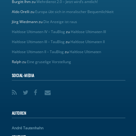
Burgitt Ihm
zu
Wehrdienst 2.0 – Jetzt wird’s amtlich!
Aldo Orelli
zu
Europa übt sich in moralischer Bequemlichkeit
Jörg Wiedmann
zu
Die Anzeige ist raus
Haltlose Ultimaten IV – TauBlog
zu
Haltlose Ultimaten III
Haltlose Ultimaten III – TauBlog
zu
Haltlose Ultimaten II
Haltlose Ultimaten II – TauBlog
zu
Haltlose Ultimaten
Ralph
zu
Eine gruselige Vorstellung
SOCIAL-MEDIA
AUTOREN
André Tautenhahn