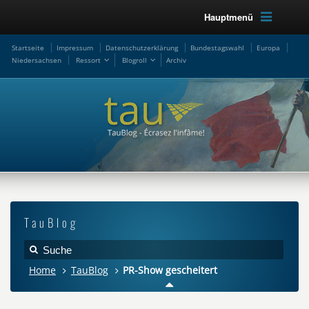
Hauptmenü
Startseite
Impressum
Datenschutzerklärung
Bundestagswahl
Europa
Niedersachsen
Ressort
Blogroll
Archiv
TauBlog
Home
TauBlog
PR-Show gescheitert