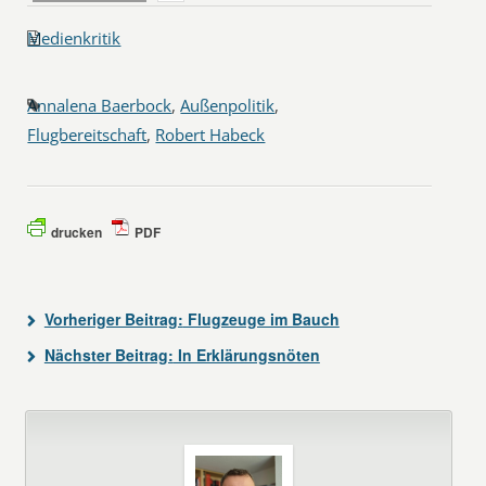
Medienkritik
Annalena Baerbock
,
Außenpolitik
,
Flugbereitschaft
,
Robert Habeck
drucken
PDF
Vorheriger Beitrag:
Flugzeuge im Bauch
Nächster Beitrag:
In Erklärungsnöten