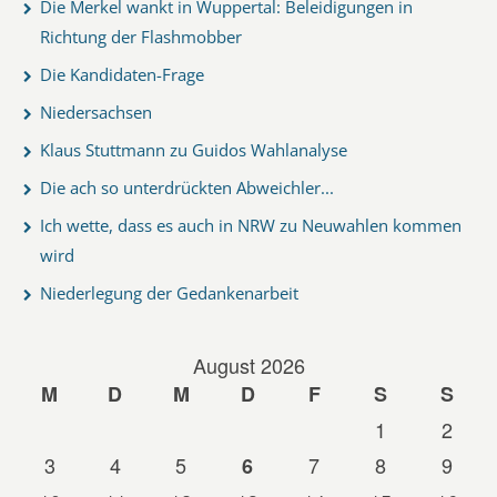
Die Merkel wankt in Wuppertal: Beleidigungen in
Richtung der Flashmobber
Die Kandidaten-Frage
Niedersachsen
Klaus Stuttmann zu Guidos Wahlanalyse
Die ach so unterdrückten Abweichler...
Ich wette, dass es auch in NRW zu Neuwahlen kommen
wird
Niederlegung der Gedankenarbeit
August 2026
M
D
M
D
F
S
S
1
2
3
4
5
7
8
9
6