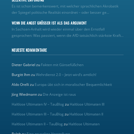
Es ist schon bemerkenswert, mit welcher sprachlichen Akrobatik
der Spiegel politische Realität einordnet – oder besser ge...
WENN DIE ANGST GRÖSSER IST ALS DAS ARGUMENT
In Sachsen-Anhalt wird wieder einmal über den Ernstfall
gesprochen: Was passiert, wenn die AfD tatsächlich stärkste Kraft...
NEUESTE KOMMENTARE
Dieter Gabriel
zu
Fakten mit Gänsefüßchen
Burgitt Ihm
zu
Wehrdienst 2.0 – Jetzt wird’s amtlich!
Aldo Orelli
zu
Europa übt sich in moralischer Bequemlichkeit
Jörg Wiedmann
zu
Die Anzeige ist raus
Haltlose Ultimaten IV – TauBlog
zu
Haltlose Ultimaten III
Haltlose Ultimaten III – TauBlog
zu
Haltlose Ultimaten II
Haltlose Ultimaten II – TauBlog
zu
Haltlose Ultimaten
Ralph
zu
Eine gruselige Vorstellung