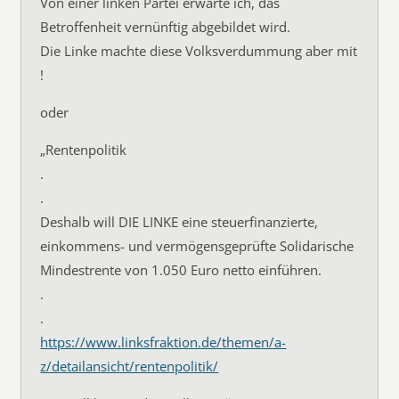
Von einer linken Partei erwarte ich, das
Betroffenheit vernünftig abgebildet wird.
Die Linke machte diese Volksverdummung aber mit
!
oder
„Rentenpolitik
.
.
Deshalb will DIE LINKE eine steuerfinanzierte,
einkommens- und vermögensgeprüfte Solidarische
Mindestrente von 1.050 Euro netto einführen.
.
.
https://www.linksfraktion.de/themen/a-
z/detailansicht/rentenpolitik/