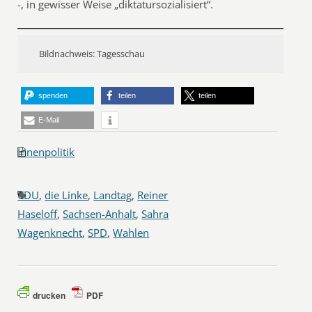
-, in gewisser Weise „diktatursozialisiert“.
Bildnachweis: Tagesschau
spenden
teilen
teilen
E-Mail
Innenpolitik
CDU
,
die Linke
,
Landtag
,
Reiner
Haseloff
,
Sachsen-Anhalt
,
Sahra
Wagenknecht
,
SPD
,
Wahlen
drucken
PDF