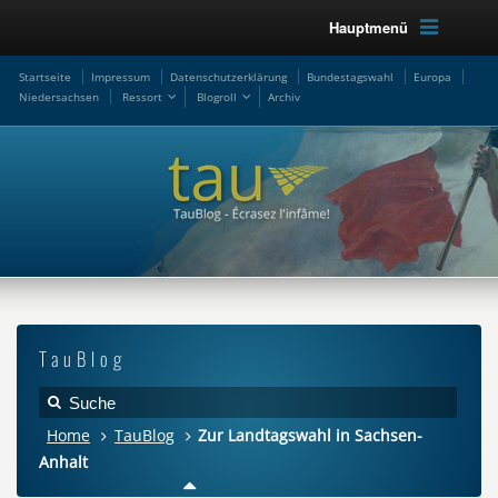
Hauptmenü
Startseite
Impressum
Datenschutzerklärung
Bundestagswahl
Europa
Niedersachsen
Ressort
Blogroll
Archiv
TauBlog
Home
TauBlog
Zur Landtagswahl in Sachsen-
Anhalt