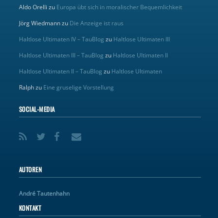
Aldo Orelli
zu
Europa übt sich in moralischer Bequemlichkeit
Jörg Wiedmann
zu
Die Anzeige ist raus
Haltlose Ultimaten IV – TauBlog
zu
Haltlose Ultimaten III
Haltlose Ultimaten III – TauBlog
zu
Haltlose Ultimaten II
Haltlose Ultimaten II – TauBlog
zu
Haltlose Ultimaten
Ralph
zu
Eine gruselige Vorstellung
SOCIAL-MEDIA
AUTOREN
André Tautenhahn
KONTAKT