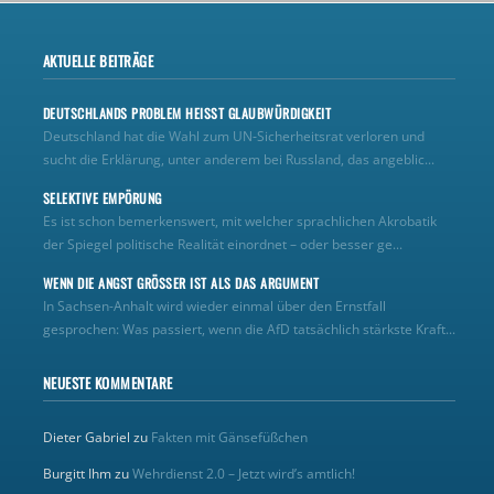
AKTUELLE BEITRÄGE
DEUTSCHLANDS PROBLEM HEISST GLAUBWÜRDIGKEIT
Deutschland hat die Wahl zum UN‑Sicherheitsrat verloren und
sucht die Erklärung, unter anderem bei Russland, das angeblic...
SELEKTIVE EMPÖRUNG
Es ist schon bemerkenswert, mit welcher sprachlichen Akrobatik
der Spiegel politische Realität einordnet – oder besser ge...
WENN DIE ANGST GRÖSSER IST ALS DAS ARGUMENT
In Sachsen-Anhalt wird wieder einmal über den Ernstfall
gesprochen: Was passiert, wenn die AfD tatsächlich stärkste Kraft...
NEUESTE KOMMENTARE
Dieter Gabriel
zu
Fakten mit Gänsefüßchen
Burgitt Ihm
zu
Wehrdienst 2.0 – Jetzt wird’s amtlich!