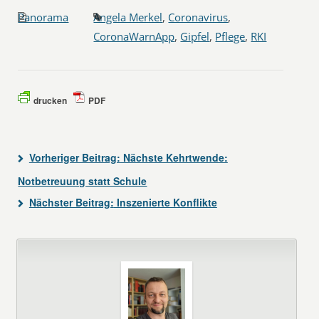
Panorama
Angela Merkel
,
Coronavirus
,
CoronaWarnApp
,
Gipfel
,
Pflege
,
RKI
drucken
PDF
Vorheriger Beitrag:
Nächste Kehrtwende:
Notbetreuung statt Schule
Nächster Beitrag:
Inszenierte Konflikte