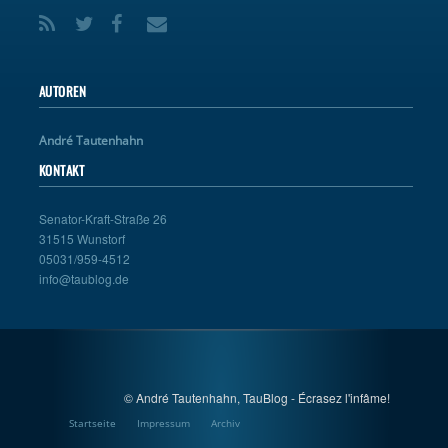
AUTOREN
André Tautenhahn
KONTAKT
Senator-Kraft-Straße 26
31515 Wunstorf
05031/959-4512
info@taublog.de
© André Tautenhahn, TauBlog - Écrasez l'infâme!
Startseite
Impressum
Archiv