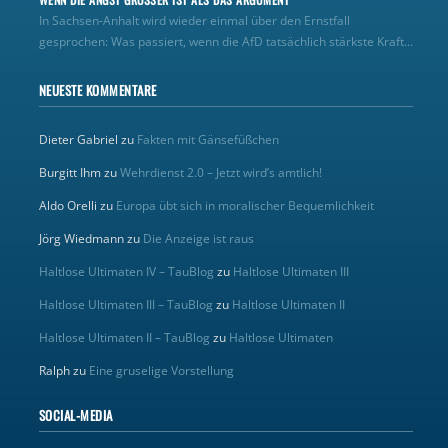
In Sachsen-Anhalt wird wieder einmal über den Ernstfall
gesprochen: Was passiert, wenn die AfD tatsächlich stärkste Kraft...
NEUESTE KOMMENTARE
Dieter Gabriel
zu
Fakten mit Gänsefüßchen
Burgitt Ihm
zu
Wehrdienst 2.0 – Jetzt wird’s amtlich!
Aldo Orelli
zu
Europa übt sich in moralischer Bequemlichkeit
Jörg Wiedmann
zu
Die Anzeige ist raus
Haltlose Ultimaten IV – TauBlog
zu
Haltlose Ultimaten III
Haltlose Ultimaten III – TauBlog
zu
Haltlose Ultimaten II
Haltlose Ultimaten II – TauBlog
zu
Haltlose Ultimaten
Ralph
zu
Eine gruselige Vorstellung
SOCIAL-MEDIA