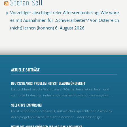
Stefan Sell
Vorzeitiger abschlagsfreier Altersrentenbezug: Wie wäre
es mit Ausnahmen für „Schwerarbeiter“? Von Österreich
(nicht) lernen (können)
6. August 2026
AKTUELLE BEITRÄGE
DEUTSCHLANDS PROBLEM HEISST GLAUBWÜRDIGKEIT
Deutschland hat die Wahl zum UN‑Sicherheitsrat verloren und
sucht die Erklärung, unter anderem bei Russland, das angeblic...
SELEKTIVE EMPÖRUNG
Es ist schon bemerkenswert, mit welcher sprachlichen Akrobatik
der Spiegel politische Realität einordnet – oder besser ge...
WENN DIE ANGST GRÖSSER IST ALS DAS ARGUMENT