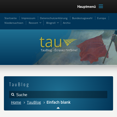
Hauptmenü
Startseite
Impressum
Datenschutzerklärung
Bundestagswahl
Europa
Niedersachsen
Ressort
Blogroll
Archiv
TauBlog
Home
TauBlog
Einfach blank