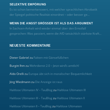
SELEKTIVE EMPÖRUNG
Es ist schon bemerkenswert, mit welcher sprachlichen Akrobatik
der Spiegel politische Realität einordnet – oder besser ge...
WENN DIE ANGST GRÖSSER IST ALS DAS ARGUMENT
In Sachsen-Anhalt wird wieder einmal über den Ernstfall
gesprochen: Was passiert, wenn die AfD tatsächlich stärkste Kraft...
NEUESTE KOMMENTARE
Dieter Gabriel
zu
Fakten mit Gänsefüßchen
Burgitt Ihm
zu
Wehrdienst 2.0 – Jetzt wird’s amtlich!
Aldo Orelli
zu
Europa übt sich in moralischer Bequemlichkeit
Jörg Wiedmann
zu
Die Anzeige ist raus
Haltlose Ultimaten IV – TauBlog
zu
Haltlose Ultimaten III
Haltlose Ultimaten III – TauBlog
zu
Haltlose Ultimaten II
Haltlose Ultimaten II – TauBlog
zu
Haltlose Ultimaten