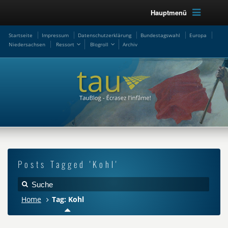
Hauptmenü
Startseite
Impressum
Datenschutzerklärung
Bundestagswahl
Europa
Niedersachsen
Ressort
Blogroll
Archiv
Posts Tagged 'Kohl'
Home
Tag: Kohl