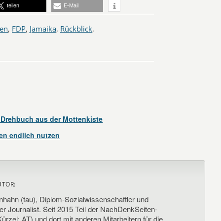
teilen
E-Mail
nen
,
FDP
,
Jamaika
,
Rückblick
,
 Drehbuch aus der Mottenkiste
en endlich nutzen
UTOR:
nhahn (tau), Diplom-Sozialwissenschaftler und
her Journalist. Seit 2015 Teil der NachDenkSeiten-
ürzel: AT) und dort mit anderen Mitarbeitern für die