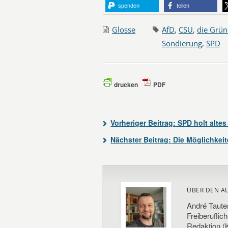
spenden
teilen
Glosse
AfD
,
CSU
,
die Grü
Sondierung
,
SPD
drucken
PDF
Vorheriger Beitrag:
SPD holt altes
Nächster Beitrag:
Die Möglichkeit
ÜBER DEN A
André Taute
Freiberuflic
Redaktion (K