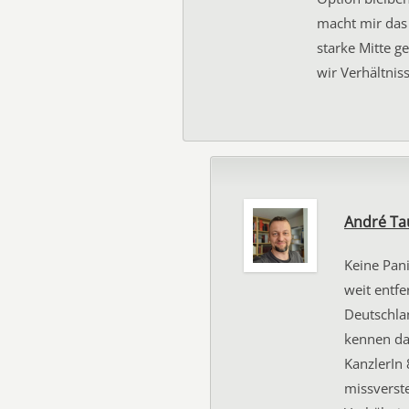
macht mir das 
starke Mitte g
wir Verhältniss
André Ta
Keine Pani
weit entfe
Deutschlan
kennen das
KanzlerIn
missverst