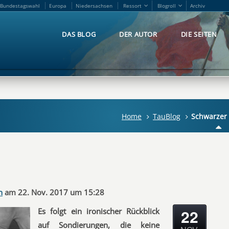
Bundestagswahl
Europa
Niedersachsen
Ressort
Blogroll
Archiv
Bundestagswahl
Europa
Niedersachsen
Ressort
Blogroll
Archiv
DAS BLOG
DER AUTOR
DIE SEITEN
DAS BLOG
DER AUTOR
DIE SEITEN
Home
TauBlog
Schwarzer 
n
am 22. Nov. 2017 um 15:28
22
Es folgt ein ironischer Rückblick
auf Sondierungen, die keine