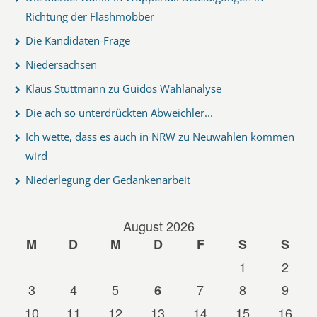
Richtung der Flashmobber
Die Kandidaten-Frage
Niedersachsen
Klaus Stuttmann zu Guidos Wahlanalyse
Die ach so unterdrückten Abweichler...
Ich wette, dass es auch in NRW zu Neuwahlen kommen
wird
Niederlegung der Gedankenarbeit
August 2026
M
D
M
D
F
S
S
1
2
3
4
5
7
8
9
6
10
11
12
13
14
15
16