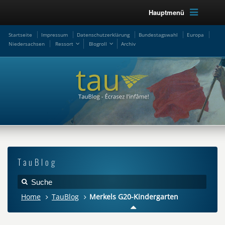
Hauptmenü
Startseite
Impressum
Datenschutzerklärung
Bundestagswahl
Europa
Niedersachsen
Ressort
Blogroll
Archiv
TauBlog
Home
TauBlog
Merkels G20-Kindergarten