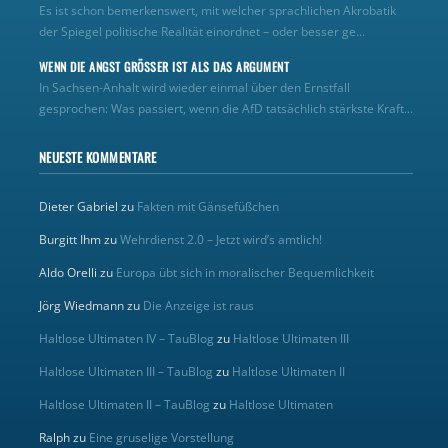
Es ist schon bemerkenswert, mit welcher sprachlichen Akrobatik
der Spiegel politische Realität einordnet – oder besser ge...
WENN DIE ANGST GRÖSSER IST ALS DAS ARGUMENT
In Sachsen-Anhalt wird wieder einmal über den Ernstfall
gesprochen: Was passiert, wenn die AfD tatsächlich stärkste Kraft...
NEUESTE KOMMENTARE
Dieter Gabriel
zu
Fakten mit Gänsefüßchen
Burgitt Ihm
zu
Wehrdienst 2.0 – Jetzt wird’s amtlich!
Aldo Orelli
zu
Europa übt sich in moralischer Bequemlichkeit
Jörg Wiedmann
zu
Die Anzeige ist raus
Haltlose Ultimaten IV – TauBlog
zu
Haltlose Ultimaten III
Haltlose Ultimaten III – TauBlog
zu
Haltlose Ultimaten II
Haltlose Ultimaten II – TauBlog
zu
Haltlose Ultimaten
Ralph
zu
Eine gruselige Vorstellung