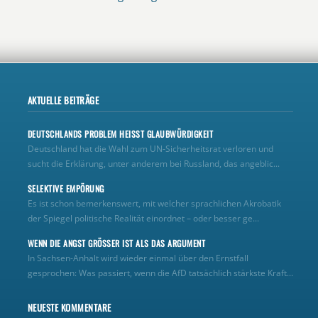
AKTUELLE BEITRÄGE
DEUTSCHLANDS PROBLEM HEISST GLAUBWÜRDIGKEIT
Deutschland hat die Wahl zum UN‑Sicherheitsrat verloren und
sucht die Erklärung, unter anderem bei Russland, das angeblic...
SELEKTIVE EMPÖRUNG
Es ist schon bemerkenswert, mit welcher sprachlichen Akrobatik
der Spiegel politische Realität einordnet – oder besser ge...
WENN DIE ANGST GRÖSSER IST ALS DAS ARGUMENT
In Sachsen-Anhalt wird wieder einmal über den Ernstfall
gesprochen: Was passiert, wenn die AfD tatsächlich stärkste Kraft...
NEUESTE KOMMENTARE