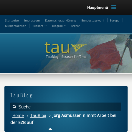
Hauptmenü
Startseite
Impressum
Datenschutzerklärung
Bundestagswahl
Europa
Niedersachsen
Ressort
Blogroll
Archiv
TauBlog
Home
TauBlog
Jörg Asmussen nimmt Arbeit bei
der EZB auf