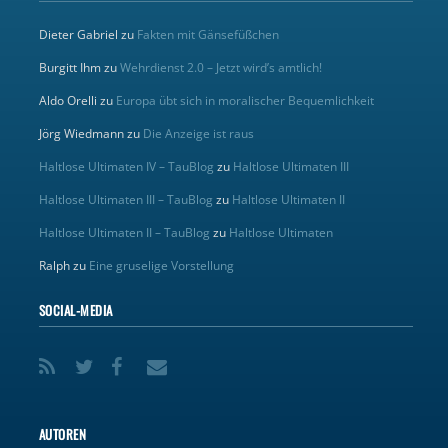
Dieter Gabriel
zu
Fakten mit Gänsefüßchen
Burgitt Ihm
zu
Wehrdienst 2.0 – Jetzt wird’s amtlich!
Aldo Orelli
zu
Europa übt sich in moralischer Bequemlichkeit
Jörg Wiedmann
zu
Die Anzeige ist raus
Haltlose Ultimaten IV – TauBlog
zu
Haltlose Ultimaten III
Haltlose Ultimaten III – TauBlog
zu
Haltlose Ultimaten II
Haltlose Ultimaten II – TauBlog
zu
Haltlose Ultimaten
Ralph
zu
Eine gruselige Vorstellung
SOCIAL-MEDIA
AUTOREN