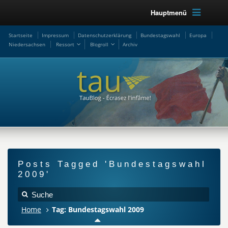
Hauptmenü
Startseite
Impressum
Datenschutzerklärung
Bundestagswahl
Europa
Niedersachsen
Ressort
Blogroll
Archiv
Posts Tagged 'Bundestagswahl
2009'
Home
Tag: Bundestagswahl 2009