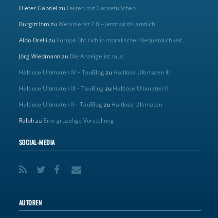
Dieter Gabriel
zu
Fakten mit Gänsefüßchen
Burgitt Ihm
zu
Wehrdienst 2.0 – Jetzt wird’s amtlich!
Aldo Orelli
zu
Europa übt sich in moralischer Bequemlichkeit
Jörg Wiedmann
zu
Die Anzeige ist raus
Haltlose Ultimaten IV – TauBlog
zu
Haltlose Ultimaten III
Haltlose Ultimaten III – TauBlog
zu
Haltlose Ultimaten II
Haltlose Ultimaten II – TauBlog
zu
Haltlose Ultimaten
Ralph
zu
Eine gruselige Vorstellung
SOCIAL-MEDIA
AUTOREN