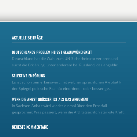
AKTUELLE BEITRÄGE
DEUTSCHLANDS PROBLEM HEISST GLAUBWÜRDIGKEIT
Deutschland hat die Wahl zum UN‑Sicherheitsrat verloren und
sucht die Erklärung, unter anderem bei Russland, das angeblic...
SELEKTIVE EMPÖRUNG
Es ist schon bemerkenswert, mit welcher sprachlichen Akrobatik
der Spiegel politische Realität einordnet – oder besser ge...
WENN DIE ANGST GRÖSSER IST ALS DAS ARGUMENT
In Sachsen-Anhalt wird wieder einmal über den Ernstfall
gesprochen: Was passiert, wenn die AfD tatsächlich stärkste Kraft...
NEUESTE KOMMENTARE