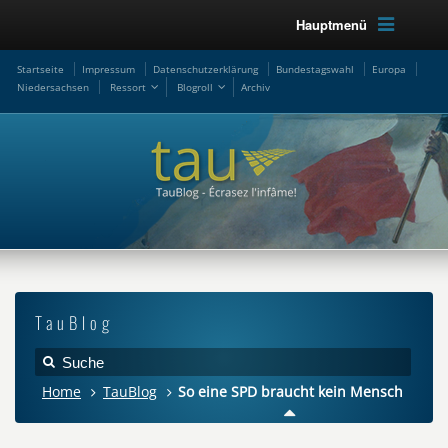
Hauptmenü
Startseite
Impressum
Datenschutzerklärung
Bundestagswahl
Europa
Niedersachsen
Ressort
Blogroll
Archiv
TauBlog
Home
TauBlog
So eine SPD braucht kein Mensch