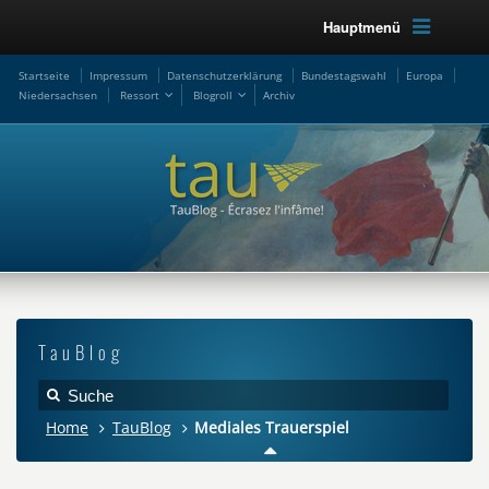
Hauptmenü
Startseite
Impressum
Datenschutzerklärung
Bundestagswahl
Europa
Niedersachsen
Ressort
Blogroll
Archiv
TauBlog
Home
TauBlog
Mediales Trauerspiel