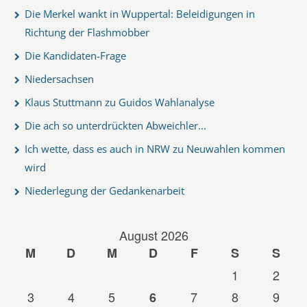
Die Merkel wankt in Wuppertal: Beleidigungen in
Richtung der Flashmobber
Die Kandidaten-Frage
Niedersachsen
Klaus Stuttmann zu Guidos Wahlanalyse
Die ach so unterdrückten Abweichler...
Ich wette, dass es auch in NRW zu Neuwahlen kommen
wird
Niederlegung der Gedankenarbeit
August 2026
M
D
M
D
F
S
S
1
2
3
4
5
7
8
9
6