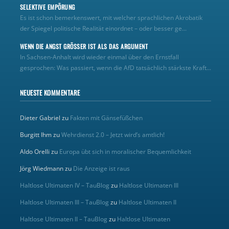
SELEKTIVE EMPÖRUNG
Es ist schon bemerkenswert, mit welcher sprachlichen Akrobatik
der Spiegel politische Realität einordnet – oder besser ge...
WENN DIE ANGST GRÖSSER IST ALS DAS ARGUMENT
In Sachsen-Anhalt wird wieder einmal über den Ernstfall
gesprochen: Was passiert, wenn die AfD tatsächlich stärkste Kraft...
NEUESTE KOMMENTARE
Dieter Gabriel
zu
Fakten mit Gänsefüßchen
Burgitt Ihm
zu
Wehrdienst 2.0 – Jetzt wird’s amtlich!
Aldo Orelli
zu
Europa übt sich in moralischer Bequemlichkeit
Jörg Wiedmann
zu
Die Anzeige ist raus
Haltlose Ultimaten IV – TauBlog
zu
Haltlose Ultimaten III
Haltlose Ultimaten III – TauBlog
zu
Haltlose Ultimaten II
Haltlose Ultimaten II – TauBlog
zu
Haltlose Ultimaten