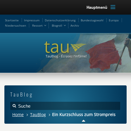
Hauptmenü
Startseite
Impressum
Datenschutzerklärung
Bundestagswahl
Europa
Niedersachsen
Ressort
Blogroll
Archiv
TauBlog
Home
TauBlog
Ein Kurzschluss zum Strompreis