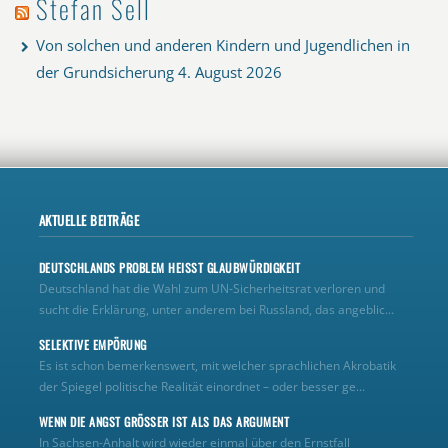
Stefan Sell
Von solchen und anderen Kindern und Jugendlichen in
der Grundsicherung
4. August 2026
AKTUELLE BEITRÄGE
DEUTSCHLANDS PROBLEM HEISST GLAUBWÜRDIGKEIT
Deutschland hat die Wahl zum UN‑Sicherheitsrat verloren und
sucht die Erklärung, unter anderem bei Russland, das angeblic...
SELEKTIVE EMPÖRUNG
Es ist schon bemerkenswert, mit welcher sprachlichen Akrobatik
der Spiegel politische Realität einordnet – oder besser ge...
WENN DIE ANGST GRÖSSER IST ALS DAS ARGUMENT
In Sachsen-Anhalt wird wieder einmal über den Ernstfall