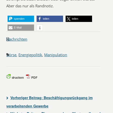
Aber das nur als Randnotiz.
spenden
teilen
teilen
E-Mail
Nachrichten
Börse
,
Energiepolitik
,
Manipulation
drucken
PDF
Vorheriger Beitrag:
Beschäftigungsrückgang im
verarbeitenden Gewerbe