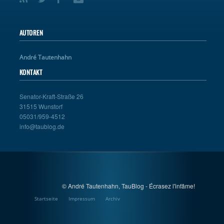
AUTOREN
André Tautenhahn
KONTAKT
Senator-Kraft-Straße 26
31515 Wunstorf
05031/959-4512
info@taublog.de
© André Tautenhahn, TauBlog - Écrasez l'infâme!
Startseite
Impressum
Archiv