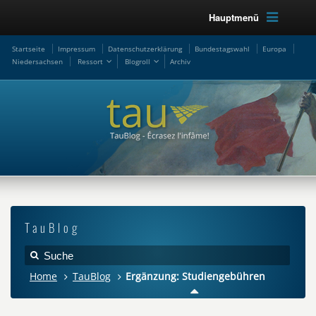
Hauptmenü
Startseite
Impressum
Datenschutzerklärung
Bundestagswahl
Europa
Niedersachsen
Ressort
Blogroll
Archiv
TauBlog
Home
TauBlog
Ergänzung: Studiengebühren