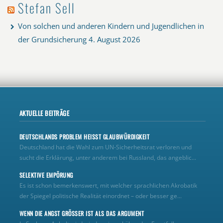
Stefan Sell
Von solchen und anderen Kindern und Jugendlichen in
der Grundsicherung
4. August 2026
AKTUELLE BEITRÄGE
DEUTSCHLANDS PROBLEM HEISST GLAUBWÜRDIGKEIT
Deutschland hat die Wahl zum UN‑Sicherheitsrat verloren und
sucht die Erklärung, unter anderem bei Russland, das angeblic...
SELEKTIVE EMPÖRUNG
Es ist schon bemerkenswert, mit welcher sprachlichen Akrobatik
der Spiegel politische Realität einordnet – oder besser ge...
WENN DIE ANGST GRÖSSER IST ALS DAS ARGUMENT