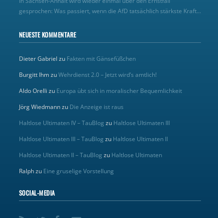
In Sachsen-Anhalt wird wieder einmal über den Ernstfall
gesprochen: Was passiert, wenn die AfD tatsächlich stärkste Kraft...
NEUESTE KOMMENTARE
Dieter Gabriel
zu
Fakten mit Gänsefüßchen
Burgitt Ihm
zu
Wehrdienst 2.0 – Jetzt wird’s amtlich!
Aldo Orelli
zu
Europa übt sich in moralischer Bequemlichkeit
Jörg Wiedmann
zu
Die Anzeige ist raus
Haltlose Ultimaten IV – TauBlog
zu
Haltlose Ultimaten III
Haltlose Ultimaten III – TauBlog
zu
Haltlose Ultimaten II
Haltlose Ultimaten II – TauBlog
zu
Haltlose Ultimaten
Ralph
zu
Eine gruselige Vorstellung
SOCIAL-MEDIA