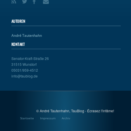
AUTOREN
André Tautenhahn
KONTAKT
Senator-Kraft-Straße 26
31515 Wunstorf
05031/959-4512
info@taublog.de
© André Tautenhahn, TauBlog - Écrasez l'infâme!
Startseite
Impressum
Archiv