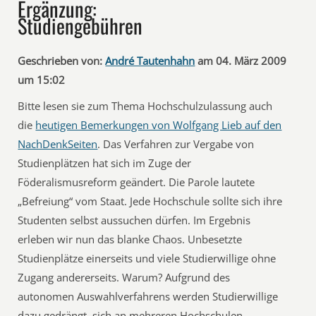
Ergänzung:
Studiengebühren
Geschrieben von:
André Tautenhahn
am 04. März 2009
um 15:02
Bitte lesen sie zum Thema Hochschulzulassung auch
die
heutigen Bemerkungen von Wolfgang Lieb auf den
NachDenkSeiten
. Das Verfahren zur Vergabe von
Studienplätzen hat sich im Zuge der
Föderalismusreform geändert. Die Parole lautete
„Befreiung“ vom Staat. Jede Hochschule sollte sich ihre
Studenten selbst aussuchen dürfen. Im Ergebnis
erleben wir nun das blanke Chaos. Unbesetzte
Studienplätze einerseits und viele Studierwillige ohne
Zugang andererseits. Warum? Aufgrund des
autonomen Auswahlverfahrens werden Studierwillige
dazu gedrängt, sich an mehreren Hochschulen