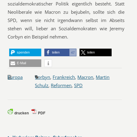
sozialdemokratischer Politik eigentlich besteht. Statt
Neoliberale wie Macron zu bejubeln, sollte sich die
SPD, wenn sie nicht irgendwann selbst im Abseits
stehen will, lieber an Sozialdemokraten wie Jeremy
Corbyn ein Beispiel nehmen.
spenden
teilen
teilen
47
E-Mail
Europa
Corbyn
,
Frankreich
,
Macron
,
Martin
Schulz
,
Reformen
,
SPD
drucken
PDF