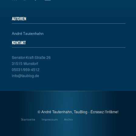
AUTOREN
André Tautenhahn
KONTAKT
Senator-Kraft-Straße 26
31515 Wunstorf
05031/959-4512
info@taublog.de
© André Tautenhahn, TauBlog - Écrasez l'infâme!
Startseite
Impressum
Archiv