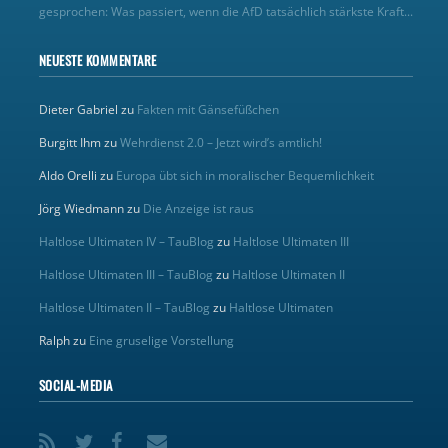
gesprochen: Was passiert, wenn die AfD tatsächlich stärkste Kraft...
NEUESTE KOMMENTARE
Dieter Gabriel
zu
Fakten mit Gänsefüßchen
Burgitt Ihm
zu
Wehrdienst 2.0 – Jetzt wird’s amtlich!
Aldo Orelli
zu
Europa übt sich in moralischer Bequemlichkeit
Jörg Wiedmann
zu
Die Anzeige ist raus
Haltlose Ultimaten IV – TauBlog
zu
Haltlose Ultimaten III
Haltlose Ultimaten III – TauBlog
zu
Haltlose Ultimaten II
Haltlose Ultimaten II – TauBlog
zu
Haltlose Ultimaten
Ralph
zu
Eine gruselige Vorstellung
SOCIAL-MEDIA