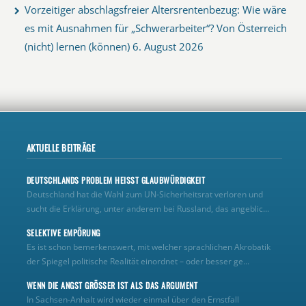
Vorzeitiger abschlagsfreier Altersrentenbezug: Wie wäre
es mit Ausnahmen für „Schwerarbeiter“? Von Österreich
(nicht) lernen (können)
6. August 2026
AKTUELLE BEITRÄGE
DEUTSCHLANDS PROBLEM HEISST GLAUBWÜRDIGKEIT
Deutschland hat die Wahl zum UN‑Sicherheitsrat verloren und
sucht die Erklärung, unter anderem bei Russland, das angeblic...
SELEKTIVE EMPÖRUNG
Es ist schon bemerkenswert, mit welcher sprachlichen Akrobatik
der Spiegel politische Realität einordnet – oder besser ge...
WENN DIE ANGST GRÖSSER IST ALS DAS ARGUMENT
In Sachsen-Anhalt wird wieder einmal über den Ernstfall