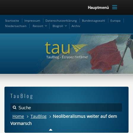
Hauptmenü
Startseite
Impressum
Datenschutzerklärung
Bundestagswahl
Europa
Niedersachsen
Ressort
Blogroll
Archiv
TauBlog
Home
TauBlog
Neoliberalismus weiter auf dem
Vormarsch