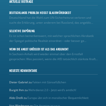
AKTUELLE BEITRÄGE
DEUTSCHLANDS PROBLEM HEISST GLAUBWÜRDIGKEIT
Deutschland hat die Wahl zum UN‑Sicherheitsrat verloren und
sucht die Erklärung, unter anderem bei Russland, das angeblic...
SELEKTIVE EMPÖRUNG
Es ist schon bemerkenswert, mit welcher sprachlichen Akrobatik
der Spiegel politische Realität einordnet – oder besser ge...
WENN DIE ANGST GRÖSSER IST ALS DAS ARGUMENT
In Sachsen-Anhalt wird wieder einmal über den Ernstfall
gesprochen: Was passiert, wenn die AfD tatsächlich stärkste Kraft...
NEUESTE KOMMENTARE
Dieter Gabriel
zu
Fakten mit Gänsefüßchen
Burgitt Ihm
zu
Wehrdienst 2.0 – Jetzt wird’s amtlich!
Aldo Orelli
zu
Europa übt sich in moralischer Bequemlichkeit
Jörg Wiedmann
zu
Die Anzeige ist raus