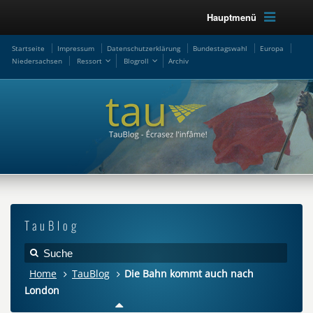
Hauptmenü
Startseite
Impressum
Datenschutzerklärung
Bundestagswahl
Europa
Niedersachsen
Ressort
Blogroll
Archiv
TauBlog
Home
TauBlog
Die Bahn kommt auch nach
London