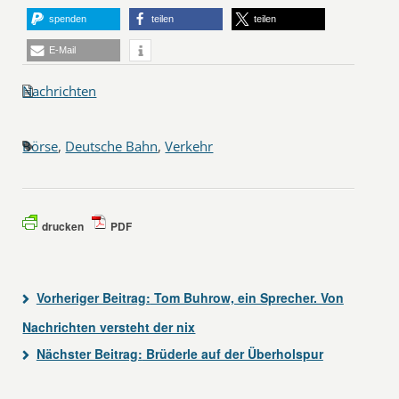
spenden
teilen
teilen
E-Mail
Nachrichten
Börse
,
Deutsche Bahn
,
Verkehr
drucken
PDF
Vorheriger Beitrag:
Tom Buhrow, ein Sprecher. Von
Nachrichten versteht der nix
Nächster Beitrag:
Brüderle auf der Überholspur