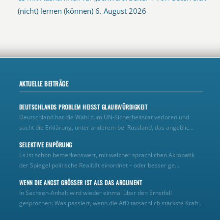
(nicht) lernen (können)
6. August 2026
AKTUELLE BEITRÄGE
DEUTSCHLANDS PROBLEM HEISST GLAUBWÜRDIGKEIT
Deutschland hat die Wahl zum UN‑Sicherheitsrat verloren und
sucht die Erklärung, unter anderem bei Russland, das angeblic...
SELEKTIVE EMPÖRUNG
Es ist schon bemerkenswert, mit welcher sprachlichen Akrobatik
der Spiegel politische Realität einordnet – oder besser ge...
WENN DIE ANGST GRÖSSER IST ALS DAS ARGUMENT
In Sachsen-Anhalt wird wieder einmal über den Ernstfall
gesprochen: Was passiert, wenn die AfD tatsächlich stärkste Kraft...