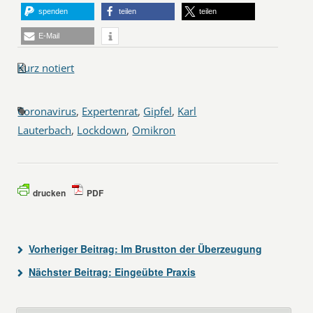
spenden
teilen
teilen
E-Mail
Kurz notiert
Coronavirus
,
Expertenrat
,
Gipfel
,
Karl
Lauterbach
,
Lockdown
,
Omikron
drucken
PDF
Vorheriger Beitrag:
Im Brustton der Überzeugung
Nächster Beitrag:
Eingeübte Praxis