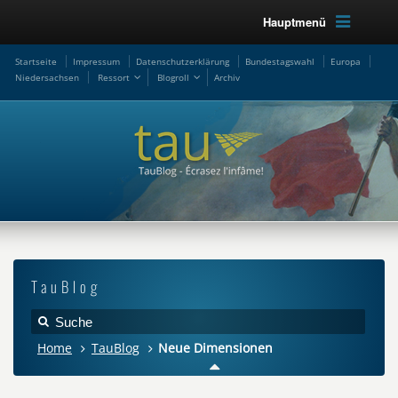
Hauptmenü
Startseite
Impressum
Datenschutzerklärung
Bundestagswahl
Europa
Niedersachsen
Ressort
Blogroll
Archiv
TauBlog
Home
TauBlog
Neue Dimensionen