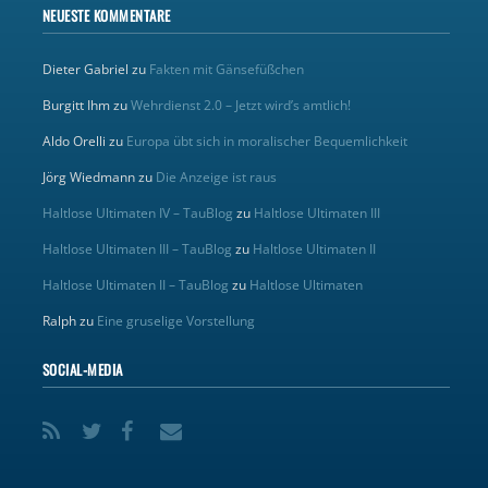
NEUESTE KOMMENTARE
Dieter Gabriel
zu
Fakten mit Gänsefüßchen
Burgitt Ihm
zu
Wehrdienst 2.0 – Jetzt wird’s amtlich!
Aldo Orelli
zu
Europa übt sich in moralischer Bequemlichkeit
Jörg Wiedmann
zu
Die Anzeige ist raus
Haltlose Ultimaten IV – TauBlog
zu
Haltlose Ultimaten III
Haltlose Ultimaten III – TauBlog
zu
Haltlose Ultimaten II
Haltlose Ultimaten II – TauBlog
zu
Haltlose Ultimaten
Ralph
zu
Eine gruselige Vorstellung
SOCIAL-MEDIA