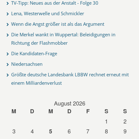
TV-Tipp: Neues aus der Anstalt - Folge 30
Lena, Westerwelle und Schmickler
Wenn die Angst größer ist als das Argument
Die Merkel wankt in Wuppertal: Beleidigungen in
Richtung der Flashmobber
Die Kandidaten-Frage
Niedersachsen
Größte deutsche Landesbank LBBW rechnet erneut mit
einem Milliardenverlust
August 2026
M
D
M
D
F
S
S
1
2
3
4
6
7
8
9
5