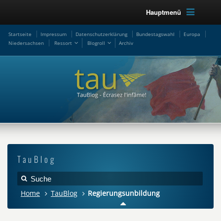
Hauptmenü
Startseite
Impressum
Datenschutzerklärung
Bundestagswahl
Europa
Niedersachsen
Ressort
Blogroll
Archiv
TauBlog
Home
TauBlog
Regierungsunbildung