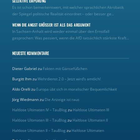
SELEKTIVE EMPÖRUNG
Es ist schon bemerkenswert, mit welcher sprachlichen Akrobatik
der Spiegel politische Realität einordnet – oder besser ge...
WENN DIE ANGST GRÖSSER IST ALS DAS ARGUMENT
In Sachsen-Anhalt wird wieder einmal über den Ernstfall
gesprochen: Was passiert, wenn die AfD tatsächlich stärkste Kraft...
NEUESTE KOMMENTARE
Dieter Gabriel
zu
Fakten mit Gänsefüßchen
Burgitt Ihm
zu
Wehrdienst 2.0 – Jetzt wird’s amtlich!
Aldo Orelli
zu
Europa übt sich in moralischer Bequemlichkeit
Jörg Wiedmann
zu
Die Anzeige ist raus
Haltlose Ultimaten IV – TauBlog
zu
Haltlose Ultimaten III
Haltlose Ultimaten III – TauBlog
zu
Haltlose Ultimaten II
Haltlose Ultimaten II – TauBlog
zu
Haltlose Ultimaten