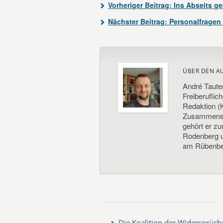
Vorheriger Beitrag:
Ins Abseits ge
Nächster Beitrag:
Personalfragen
ÜBER DEN A
André Taute
Freiberuflic
Redaktion (K
Zusammenste
gehört er z
Rodenberg un
am Rübenbe
Die Koalition der Widersprüch