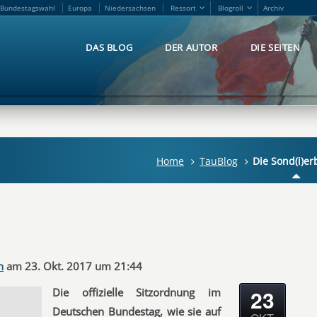
Bundestagswahl
Europa
Niedersachsen
Ressort
Blogroll
Archiv
Bundestagswahl
Europa
Niedersachsen
Ressort
Blogroll
Archiv
DAS BLOG
DER AUTOR
DIE SEITEN
DAS BLOG
DER AUTOR
DIE SEITEN
Home
TauBlog
Die Sond(i)er
n
am 23. Okt. 2017 um 21:44
23
Die offizielle Sitzordnung im
Deutschen Bundestag, wie sie auf