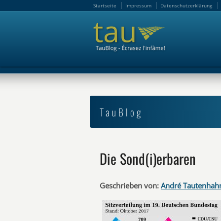
Startseite
Impressum
Datenschutzerklärung
Startseite
Impressum
Datenschutzerklärung
TauBlog
Die Sond(i)erbaren
Geschrieben von:
André Tautenhah