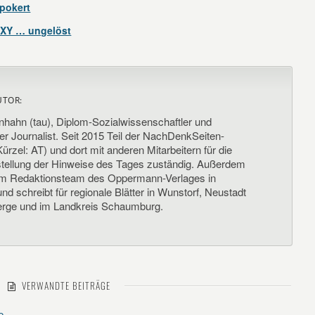
pokert
 XY … ungelöst
UTOR:
nhahn (tau), Diplom-Sozialwissenschaftler und
her Journalist. Seit 2015 Teil der NachDenkSeiten-
ürzel: AT) und dort mit anderen Mitarbeitern für die
llung der Hinweise des Tages zuständig. Außerdem
um Redaktionsteam des Oppermann-Verlages in
d schreibt für regionale Blätter in Wunstorf, Neustadt
rge und im Landkreis Schaumburg.
VERWANDTE BEITRÄGE
e