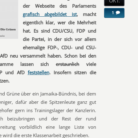
OKT.
der Webseite des Parlaments
1
grafisch abgebildet ist
, macht
eigentlich klar, wer die Mehrheit
hat. Es sind CDU/CSU, FDP und
die Partei, in der sich vor allem
ehemalige FDP-, CDU- und CSU-
g AfD neu versammelt haben. Schon bei den
ogramme lassen sich
erstaunlich
viele
FDP und AfD
feststellen
. Insofern sitzen die
tzen.
nd Grüne über ein Jamaika-Bündnis, bei dem
iger, dafür aber die Spitzenleute ganz gut
hofer gern ins Trainingslager der Kanzlerin.
ch beizubringen und der Rest der rund
reitung vorbildlich eine lange Liste von
 wird die erste Klassenarbeit geschrieben.