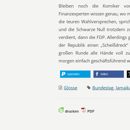
Bleiben noch die Komiker von
Finanzexperten wissen genau, wo mi
die teuren Wahlversprechen, spric
und die Schwarze Null trotzdem 
verdient, dann die FDP. Allerdings
der Republik einen „Scheißdreck
großen Runde alle Hände voll zu 
morgen einfach geschäftsführend we
spenden
teilen
Glosse
Bundestag
,
Jamaik
drucken
PDF